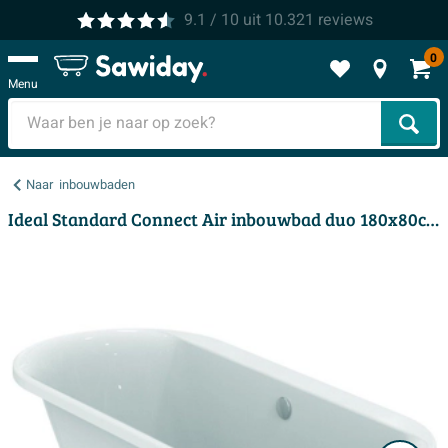
9.1
/ 10
uit
10.321
reviews
0
Menu
Zoek
Naar
inbouwbaden
Ideal Standard Connect Air inbouwbad duo 180x80cm acryl ovaal wit zonder potenset