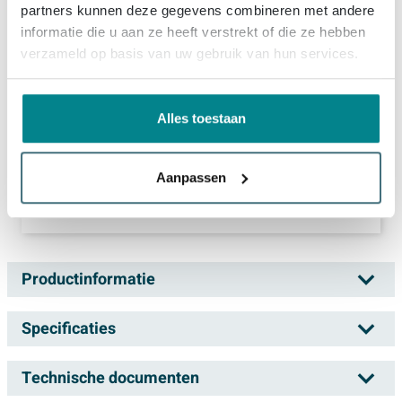
partners kunnen deze gegevens combineren met andere
1x
Villeroy & Boch kunststof badpoten set a 2 stuks
informatie die u aan ze heeft verstrekt of die ze hebben
(5)
verzameld op basis van uw gebruik van hun services.
25,
57
Morgen in huis
Toon meer opties
Alles toestaan
1.189,
52
Setprijs
Aanpassen
Plaats set in winkelwagen
Productinformatie
Ideal Standard Connect Air inbouwbad duo
Specificaties
180x80cm acryl ovaal wit zonder potenset
Technische documenten
Artikelnummer
SW89827
Ben je op zoek naar een ruim, comfortabel ligbad