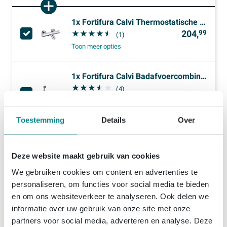
1x
Fortifura Calvi Thermostatische Badkraan - Chroom
204,
99
(1)
Toon meer opties
1x
Fortifura Calvi Badafvoercombinatie - draaibediening - mat zwart
(4)
71,
99
Morgen in huis
Toon meer opties
Toestemming
Details
Over
1x
Fortifura Calvi Handdoucheset - 22.5cm - staaf - met houder - anti-twist slang - 150cm - Chroom
108,
99
Levering
8 - 9 weken
Deze website maakt gebruik van cookies
Toon meer opties
We gebruiken cookies om content en advertenties te
personaliseren, om functies voor social media te bieden
10,
1x
Fortifura Clean Reinigingsmiddel - Badkamer Reiniger - 500ml - Jasmijn
99
en om ons websiteverkeer te analyseren. Ook delen we
informatie over uw gebruik van onze site met onze
(9)
partners voor social media, adverteren en analyse. Deze