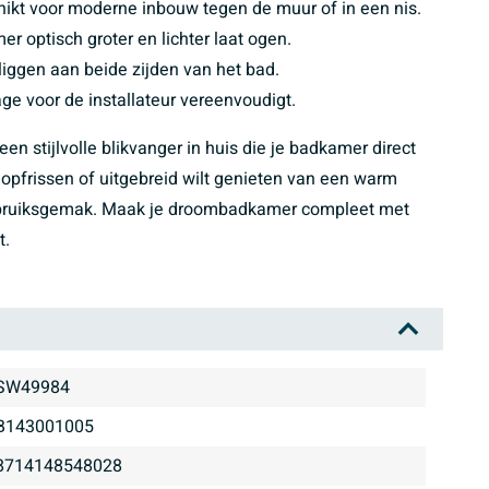
hikt voor moderne inbouw tegen de muur of in een nis.
r optisch groter en lichter laat ogen.
liggen aan beide zijden van het bad.
ge voor de installateur vereenvoudigt.
en stijlvolle blikvanger in huis die je badkamer direct
lt opfrissen of uitgebreid wilt genieten van een warm
 gebruiksgemak. Maak je droombadkamer compleet met
t.
SW49984
B143001005
8714148548028