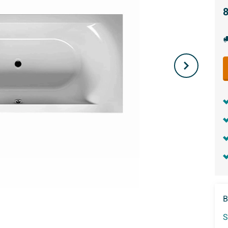
8
B
S