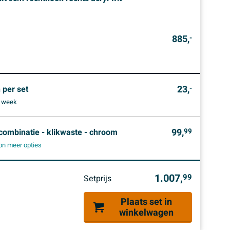
885,
-
23,
 per set
-
1 week
99,
combinatie - klikwaste - chroom
99
on meer opties
1.007,
99
Setprijs
Plaats set in
winkelwagen