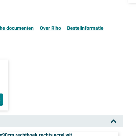
che documenten
Over Riho
Bestelinformatie
t
x90cm rechthoek rechts acryl wit