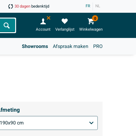
FR
NL
30 dagen
bedenktijd
0
Zoeken
Account
Verlanglijst
Winkelwagen
Showrooms
Afspraak maken
PRO
fmeting