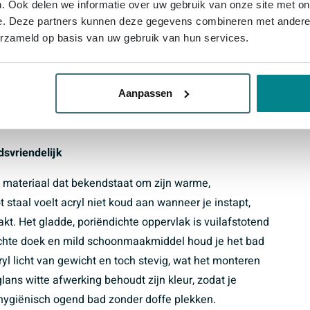
m je lichaam comfortabel te ondersteunen, zodat je
. Ook delen we informatie over uw gebruik van onze site met on
e. Deze partners kunnen deze gegevens combineren met andere i
drukke dag. Door de royale binnenruimte kun je
erzameld op basis van uw gebruik van hun services.
je nu rechtuit ligt of juist iets meer schuin wilt
l geplaatst, wat niet alleen praktisch is, maar er ook
t liggen zonder last te hebben van het putje. Zo
Aanpassen
agelijks gebruik als voor lange wellnessmomenten
svriendelijk
en materiaal dat bekendstaat om zijn warme,
t staal voelt acryl niet koud aan wanneer je instapt,
akt. Het gladde, poriëndichte oppervlak is vuilafstotend
chte doek en mild schoonmaakmiddel houd je het bad
yl licht van gewicht en toch stevig, wat het monteren
lans witte afwerking behoudt zijn kleur, zodat je
 hygiënisch ogend bad zonder doffe plekken.