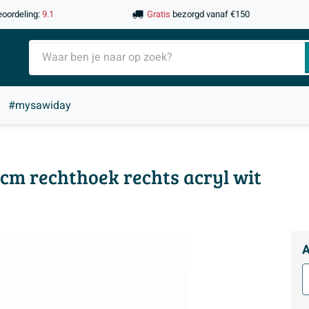
eoordeling:
9.1
Gratis
bezorgd vanaf €150
#mysawiday
0cm rechthoek rechts acryl wit
A