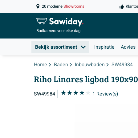
20 moderne
Showrooms
Klantb
Badkamers
voor elke dag
Bekijk assortiment
Inspiratie
Advies
Home
Baden
Inbouwbaden
SW49984
Riho Linares ligbad 190x9
SW49984
1
Review(s)