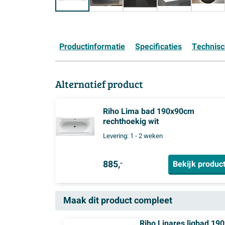
Productinformatie
Specificaties
Technis
Alternatief product
Riho Lima bad 190x90cm
rechthoekig wit
Levering:
1 - 2 weken
885,
Bekijk produc
-
Maak dit product compleet
Riho Linares ligbad 190