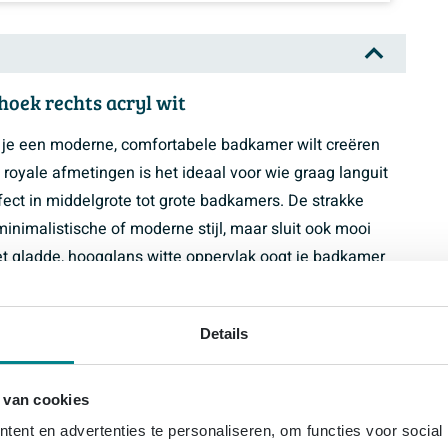
hoek rechts acryl wit
s je een moderne, comfortabele badkamer wilt creëren
 royale afmetingen is het ideaal voor wie graag languit
rfect in middelgrote tot grote badkamers. De strakke
inimalistische of moderne stijl, maar sluit ook mooi
 het gladde, hoogglans witte oppervlak oogt je badkamer
nbouwbad dat zich naadloos laat verwerken in een strakke
h is in dagelijks gebruik, dan is dit model een zeer
Details
 van cookies
 90 cm biedt dit ligbad royaal de ruimte om echt uit
ent en advertenties te personaliseren, om functies voor social