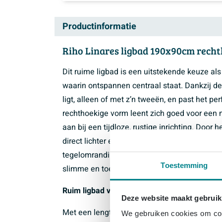
Productinformatie
Riho Linares ligbad 190x90cm recht
Dit ruime ligbad is een uitstekende keuze al
waarin ontspannen centraal staat. Dankzij de
ligt, alleen of met z’n tweeën, en past het pe
rechthoekige vorm leent zich goed voor een m
aan bij een tijdloze, rustige inrichting. Door
direct lichter en ruimtelijker. Zoek je een i
tegelomranding, dat warm aanvoelt en praktisc
Toestemming
slimme en toekomstbestendige keuze.
Ruim ligbad voor optimaal ligcomfort
Deze website maakt gebruik
Met een lengte van 190 cm en een breedte van
We gebruiken cookies om cont