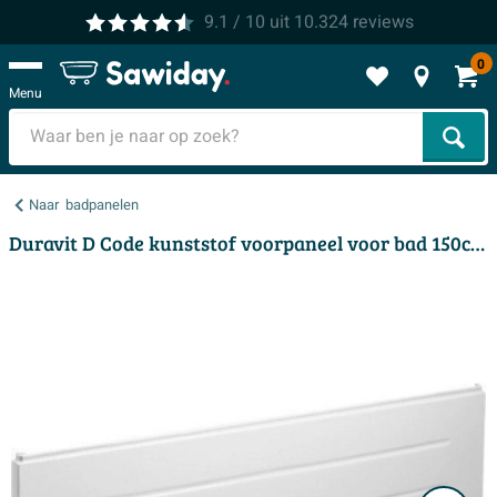
9.1
/ 10
uit
10.324
reviews
0
Menu
Zoek
Naar
badpanelen
Duravit D Code kunststof voorpaneel voor bad 150cm wit