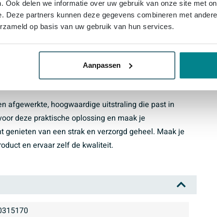
harmonieus geheel met het bijpassende bad
. Ook delen we informatie over uw gebruik van onze site met on
eschikt voor intensief dagelijks gebruik
e. Deze partners kunnen deze gegevens combineren met andere i
erzameld op basis van uw gebruik van hun services.
et vrijwel alle sanitairkleuren
n strakke aansluiting op het bad
poot-/montageset voor eenvoudige installatie
Aanpassen
ichtbare poten of leidingen
vatieoplossing
een afgewerkte, hoogwaardige uitstraling die past in
voor deze praktische oplossing en maak je
 genieten van een strak en verzorgd geheel. Maak je
duct en ervaar zelf de kwaliteit.
0315170