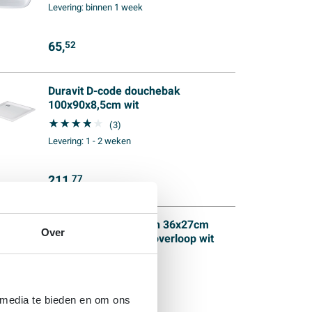
Levering:
binnen 1 week
65,
52
Duravit D-code douchebak
100x90x8,5cm wit
(3)
Levering:
1 - 2 weken
211,
77
Duravit D-code fontein 36x27cm
Over
kraangat rechts met overloop wit
Levering:
binnen 3 dagen
51,
07
 media te bieden en om ons