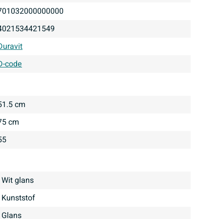
701032000000000
4021534421549
Duravit
D-code
51.5 cm
75 cm
55
Wit glans
Kunststof
glans