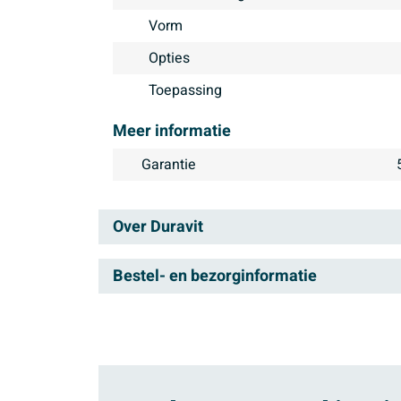
Vorm
Opties
Toepassing
Meer informatie
Garantie
Over Duravit
Duravit is ontstaan in het j
Bestel- en bezorginformatie
groeide het in de jaren daarn
Bezorgen
sanitairproductie alsmaar ui
sanitair. Het merk heeft al 
In de winkelwagen zie je de verwachte leverd
erkenning voor de tijd en m
bezorgdag.
producten. Deze ontwerpen g