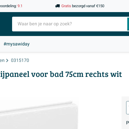
eoordeling:
9.1
Gratis
bezorgd vanaf €150
#mysawiday
en
0315170
ijpaneel voor bad 75cm rechts wit
P