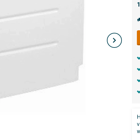
1
H
w