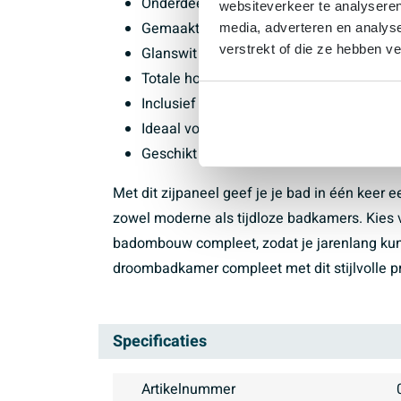
Onderdeel van de D-Code lijn voor een 
websiteverkeer te analyseren
Gemaakt van duurzaam kunststof/acryl, g
media, adverteren en analys
verstrekt of die ze hebben v
Glanswit oppervlak dat mooi combineert m
Totale hoogte circa 51,5 - 55 cm voor ee
Inclusief montagemateriaal en speciale 
Ideaal voor een nette afwerking zonder z
Geschikt als zowel nieuwbouw- als reno
Met dit zijpaneel geef je je bad in één keer 
zowel moderne als tijdloze badkamers. Kies 
badombouw compleet, zodat je jarenlang kunt
droombadkamer compleet met dit stijlvolle pro
Specificaties
Artikelnummer