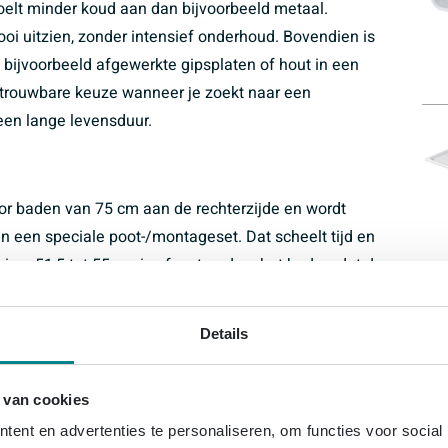
elt minder koud aan dan bijvoorbeeld metaal.
oi uitzien, zonder intensief onderhoud. Bovendien is
 bijvoorbeeld afgewerkte gipsplaten of hout in een
etrouwbare keuze wanneer je zoekt naar een
een lange levensduur.
voor baden van 75 cm aan de rechterzijde en wordt
 een speciale poot-/montageset. Dat scheelt tijd en
 circa 51,5 tot 55 cm is afgestemd op het bad, zodat de
rm maakt het uitlijnen en plaatsen eenvoudiger, ook als
samen met je installateur, snel een professioneel
Details
anelen of tegelwerk op de zijkant van het bad.
 van cookies
 van een bad van 75 cm breed
ent en advertenties te personaliseren, om functies voor social