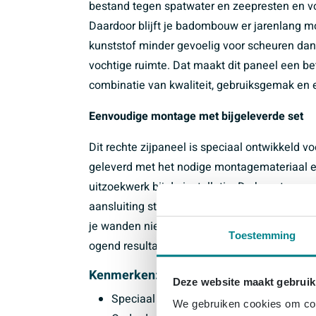
bestand tegen spatwater en zeepresten en vo
Daardoor blijft je badombouw er jarenlang mo
kunststof minder gevoelig voor scheuren dan
vochtige ruimte. Dat maakt dit paneel een b
combinatie van kwaliteit, gebruiksgemak en 
Eenvoudige montage met bijgeleverde set
Dit rechte zijpaneel is speciaal ontwikkeld 
geleverd met het nodige montagemateriaal en
uitzoekwerk bij de installatie. De hoogte van
aansluiting strak en netjes is. Een rechte vo
je wanden niet 100% haaks lopen. Zo kun je, 
Toestemming
ogend resultaat neerzetten zonder maatwerkp
Kenmerken:
Deze website maakt gebruik
Speciaal zijpaneel voor de rechterzijde
We gebruiken cookies om cont