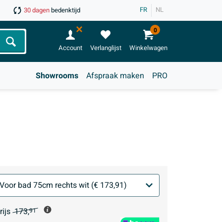
FR
NL
30 dagen
bedenktijd
0
Zoeken
Account
Verlanglijst
Winkelwagen
Showrooms
Afspraak maken
PRO
rijs
173,
91