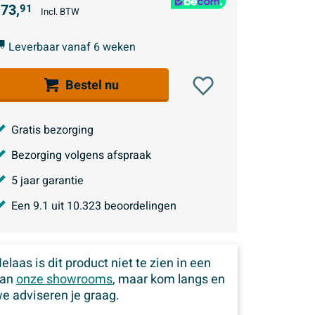
73,
91
Incl. BTW
Leverbaar vanaf 6 weken
Bestel nu
Gratis bezorging
Bezorging volgens afspraak
5 jaar garantie
Een
9.1
uit
10.323
beoordelingen
elaas is dit product niet te zien in een
van
onze showrooms
, maar kom langs en
e adviseren je graag.