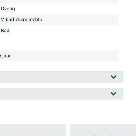
Overig
v. bad 75cm rechts
Bad
5 jaar
aar 1817 in Duitsland. Begonnen als aardewerkfabriek
a rijkelijk door. In de daaropvolgende jaren breidde de
t. Duravit heeft inmiddels ook een breed assortiment
veel internationale designprijzen gewonnen. Een mooie
atum van de totale bestelling. Kies zelf een
oeite die ze stoppen in het ontwerpen van hun
aan echter nooit ten koste van de functionaliteit van