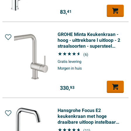
83,
41
GROHE Minta Keukenkraan -
hoog - uittrekbare l uitloop - 2
straalsoorten - supersteel
geborsteld
(6)
Gratis levering
Morgen in huis
330,
93
Hansgrohe Focus E2
keukenkraan met hoge
draaibare uitloop instelbaar
110 graden, 150 graden en 360
(11)