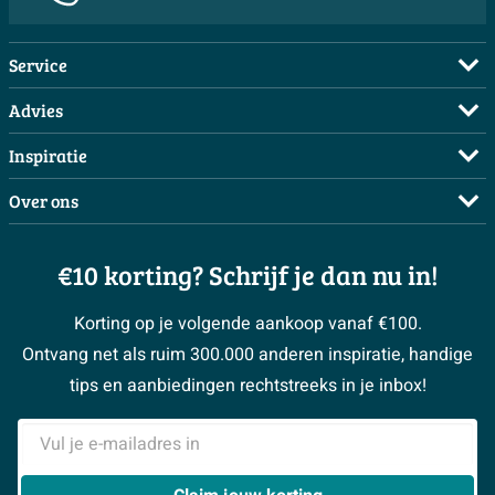
Service
Veelgestelde vragen
Advies
Bestellen
Maak een afspraak
Inspiratie
Betalen
Doe de offerte check
Complete badkamers
Over ons
Bezorgen / afhalen
3D tekening maken
Complete toiletruimtes
Showrooms
Annuleren / retour
Advies aan huis
Moodboards
€10 korting? Schrijf je dan nu in!
Over Sawiday
Garantie / klachten
Klustips
Binnenkijkers
Vacatures
Reviewbeleid
Korting op je volgende aankoop vanaf €100.
Klusadvies
Magazine
Sawiday PRO
Ontvang net als ruim 300.000 anderen inspiratie, handige
> Naar de klantenservice
#MySawiday
> Alle adviesmogelijkheden
BeCommerce
tips en aanbiedingen rechtstreeks in je inbox!
Samenwerken
> Naar inspiratie
E-mailadres
> Alles over showrooms