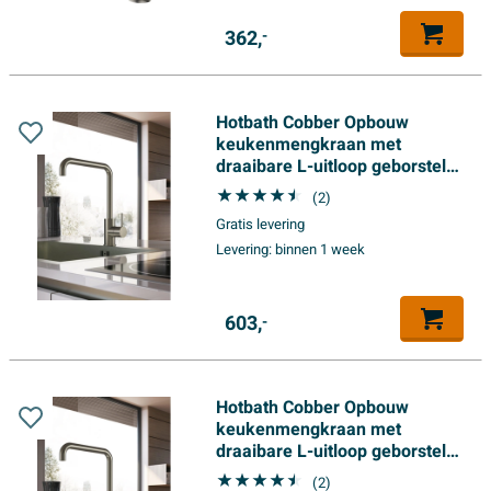
362,
-
Hotbath Cobber Opbouw
keukenmengkraan met
draaibare L-uitloop geborsteld
koper PVD
(2)
Gratis levering
Levering:
binnen 1 week
603,
-
Hotbath Cobber Opbouw
keukenmengkraan met
draaibare L-uitloop geborsteld
messing PVD
(2)