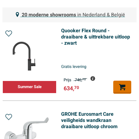
20 moderne showrooms
in Nederland & België
Quooker Flex Round -
draaibare & uittrekbare uitloop
- zwart
Gratis levering
Prijs
746,
70
Summer Sale
634,
70
GROHE Eurosmart Care
veiligheids wandkraan
draaibare uitloop chroom