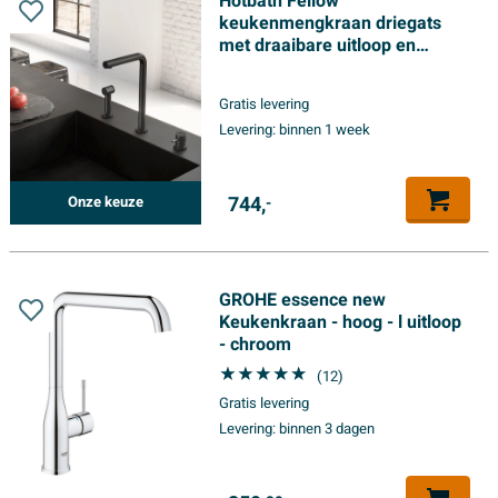
Hotbath Fellow
keukenmengkraan driegats
met draaibare uitloop en
uitneembare handdouche
geborsteld messing
Gratis levering
Levering:
binnen 1 week
744,
Onze keuze
-
GROHE essence new
Keukenkraan - hoog - l uitloop
- chroom
(12)
Gratis levering
Levering:
binnen 3 dagen