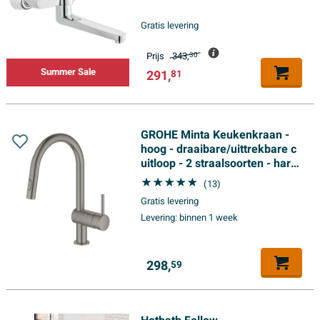
Gratis levering
Prijs
343,
30
Summer Sale
291,
81
GROHE Minta Keukenkraan -
hoog - draaibare/uittrekbare c
uitloop - 2 straalsoorten - hard
graphite geborsteld
(13)
Gratis levering
Levering:
binnen 1 week
298,
59