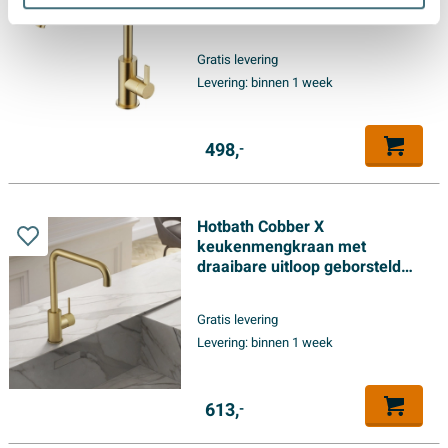
draaibare uitloop - Geborsteld
Messing PVD
Gratis levering
Levering:
binnen 1 week
498,
-
Hotbath Cobber X
keukenmengkraan met
draaibare uitloop geborsteld
messing pvd
Gratis levering
Levering:
binnen 1 week
613,
-