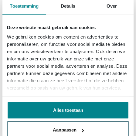
Levering:
binnen 1 week
Toestemming
Details
Over
278,
81
Deze website maakt gebruik van cookies
We gebruiken cookies om content en advertenties te
personaliseren, om functies voor social media te bieden
Hotbath Ace
en om ons websiteverkeer te analyseren. Ook delen we
Keukenmengkraan - opbouw -
draaibare uitloop - Geborsteld
informatie over uw gebruik van onze site met onze
Nikkel
partners voor social media, adverteren en analyse. Deze
partners kunnen deze gegevens combineren met andere
Gratis levering
informatie die u aan ze heeft verstrekt of die ze hebben
Levering:
binnen 1 week
verzameld op basis van uw gebruik van hun services.
336,
-
Alles toestaan
Hotbath Ace
Aanpassen
Keukenmengkraan - opbouw -