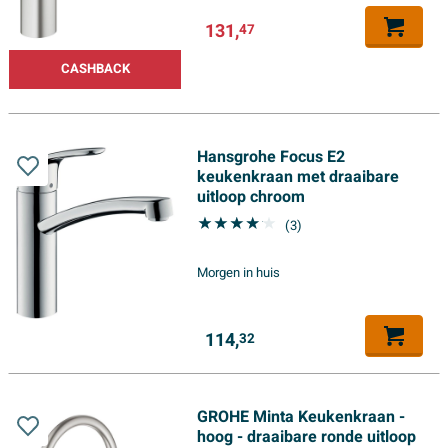
131,
47
CASHBACK
Hansgrohe Focus E2
keukenkraan met draaibare
uitloop chroom
(3)
Morgen in huis
114,
32
GROHE Minta Keukenkraan -
hoog - draaibare ronde uitloop