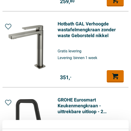
259,
80
Hotbath GAL Verhoogde
wastafelmengkraan zonder
waste Geborsteld nikkel
Gratis levering
Levering:
binnen 1 week
351,
-
GROHE Eurosmart
Keukenmengkraan -
uittrekbare uitloop - 2
straalsoorten - matte black
Gratis levering