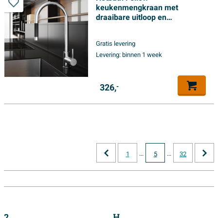
keukenmengkraan met
draaibare uitloop en
uittrekbare handdouche
chroom
Gratis levering
Levering:
binnen 1 week
326,
-
...
...
1
5
32
2
H