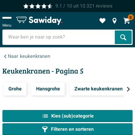
9.1
/ 10
uit
10.321
reviews
0
Menu
Zoek
Naar
keukenkranen
Keukenkranen
- Pagina 5
Grohe
Hansgrohe
Zwarte keukenkranen
Kies (sub)categorie
Filteren en sorteren