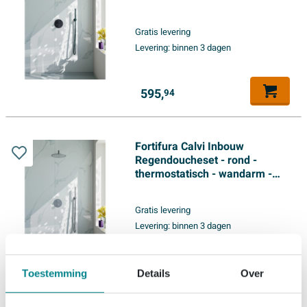
25cm hoofddouche - staaf
handdouche - zwart mat
Gratis levering
Levering:
binnen 3 dagen
595,
94
Fortifura Calvi Inbouw
Regendoucheset - rond -
thermostatisch - wandarm -
25cm hoofddouche - staaf
handdouche - Geborsteld RVS
Gratis levering
PVD (RVS)
Levering:
binnen 3 dagen
649,
99
Toestemming
Details
Over