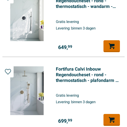
Regendoucheset - rond -
thermostatisch - wandarm -
25cm hoofddouche - staaf
handdouche - gladde
Gratis levering
doucheslang - Geborsteld
Levering:
binnen 3 dagen
Gunmetal PVD
649,
99
Fortifura Calvi Inbouw
Regendoucheset - rond -
thermostatisch - plafondarm -
glijstang - 25cm hoofddouche -
ronde handdouche -
Gratis levering
Geborsteld Messing PVD
Levering:
binnen 3 dagen
(Goud)
699,
99