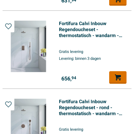
631,
94
Fortifura Calvi Inbouw
Regendoucheset -
thermostatisch - wandarm -
30cm hoofddouche - staaf
handdouche - gladde
Gratis levering
doucheslang - geborsteld
Levering:
binnen 3 dagen
koper PVD
656,
94
Fortifura Calvi Inbouw
Regendoucheset - rond -
thermostatisch - wandarm -
25cm hoofddouche - ronde
handdouche - gladde slang -
Gratis levering
Geborsteld koper PVD (Koper)