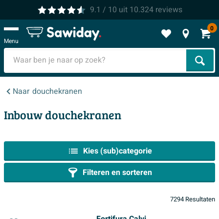
9.1
/ 10
uit
10.324
reviews
0
Menu
Zoek
Naar
douchekranen
Inbouw douchekranen
Kies (sub)categorie
Filteren en sorteren
7294 Resultaten