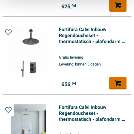
625,
94
Fortifura Calvi Inbouw
Regendoucheset -
thermostatisch - plafondarm -
30cm hoofddouche - staaf
handdouche - gladde
Gratis levering
doucheslang - geborsteld
Levering:
binnen 3 dagen
Gunmetal PVD
656,
94
Fortifura Calvi Inbouw
Regendoucheset -
thermostatisch - plafondarm -
30cm hoofddouche - staaf
handdouche - metalen