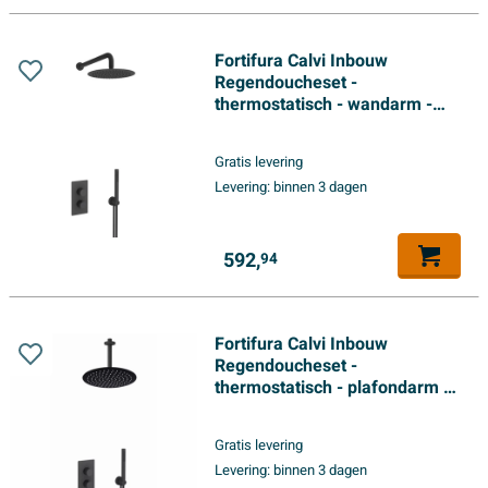
Fortifura Calvi Inbouw
Regendoucheset -
thermostatisch - wandarm -
30cm hoofddouche - staaf
handdouche - metalen
Gratis levering
doucheslang - mat zwart
Levering:
binnen 3 dagen
592,
94
Fortifura Calvi Inbouw
Regendoucheset -
thermostatisch - plafondarm -
30cm hoofddouche - staaf
handdouche - gladde
Gratis levering
doucheslang - mat zwart
Levering:
binnen 3 dagen