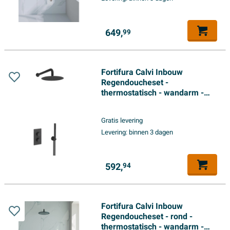
649,
99
Fortifura Calvi Inbouw
Regendoucheset -
thermostatisch - wandarm -
30cm hoofddouche - staaf
handdouche - gladde
Gratis levering
doucheslang - mat zwart
Levering:
binnen 3 dagen
592,
94
Fortifura Calvi Inbouw
Regendoucheset - rond -
thermostatisch - wandarm -