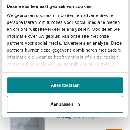
Deze website maakt gebruik van cookies
Fortifura Calvi Inbouw
Regendoucheset -
We gebruiken cookies om content en advertenties te
thermostatisch - plafondarm -
personaliseren, om functies voor social media te bieden
25cm hoofddouche - staaf
en om ons websiteverkeer te analyseren. Ook delen we
handdouche - metalen
Gratis levering
doucheslang - mat zwart
informatie over uw gebruik van onze site met onze
Levering:
binnen 3 dagen
partners voor social media, adverteren en analyse. Deze
partners kunnen deze gegevens combineren met andere
informatie die u aan ze heeft verstrekt of die ze hebben
567,
94
verzameld op basis van uw gebruik van hun services.
Fortifura Calvi Inbouw
Alles toestaan
Regendoucheset -
thermostatisch - wandarm -
25cm hoofddouche - ronde
Aanpassen
handdouche - gladde
Gratis levering
doucheslang - Geborsteld
Levering:
binnen 3 dagen
Gunmetal PVD