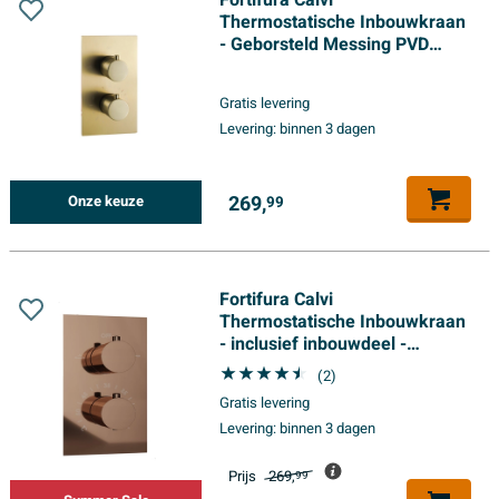
Fortifura Calvi
Thermostatische Inbouwkraan
- Geborsteld Messing PVD
(Goud)
Gratis levering
Levering:
binnen 3 dagen
269,
Onze keuze
99
Fortifura Calvi
Thermostatische Inbouwkraan
- inclusief inbouwdeel -
geborsteld koper PVD (Koper)
(2)
Gratis levering
Levering:
binnen 3 dagen
Prijs
269,
99