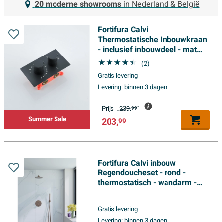
20 moderne showrooms
in Nederland & België
Fortifura Calvi
Thermostatische Inbouwkraan
- inclusief inbouwdeel - mat
zwart
(2)
Gratis levering
Levering:
binnen 3 dagen
Prijs
239,
99
Summer Sale
203,
99
Fortifura Calvi inbouw
Regendoucheset - rond -
thermostatisch - wandarm -
25cm hoofddouche - staaf
handdouche - gladde slang -
Gratis levering
Geborsteld koper PVD (Koper)
Levering:
binnen 3 dagen