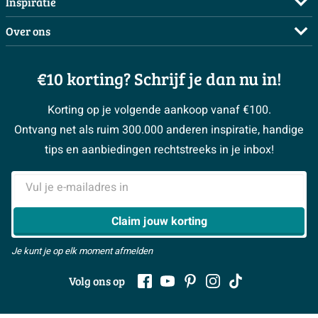
Inspiratie
Betalen
Doe de offerte check
Complete badkamers
Over ons
Bezorgen / afhalen
3D tekening maken
Complete toiletruimtes
Showrooms
Annuleren / retour
Advies aan huis
Moodboards
€10 korting? Schrijf je dan nu in!
Over Sawiday
Garantie / klachten
Klustips
Binnenkijkers
Vacatures
Reviewbeleid
Korting op je volgende aankoop vanaf €100.
Klusadvies
Magazine
Sawiday PRO
Ontvang net als ruim 300.000 anderen inspiratie, handige
> Naar de klantenservice
#MySawiday
> Alle adviesmogelijkheden
BeCommerce
tips en aanbiedingen rechtstreeks in je inbox!
Samenwerken
> Naar inspiratie
E-mailadres
> Alles over showrooms
Claim jouw korting
Je kunt je op elk moment afmelden
Volg ons op