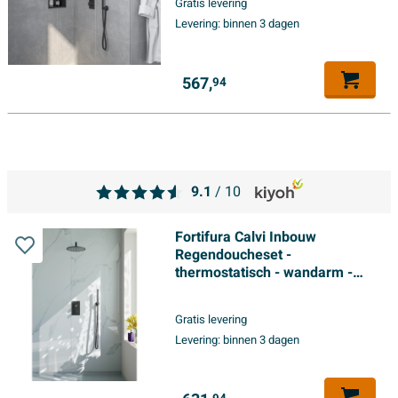
Gratis levering
doucheslang - mat zwart
Levering:
binnen 3 dagen
567,
94
9.1
/ 10
Fortifura Calvi Inbouw
Regendoucheset -
thermostatisch - wandarm -
25cm hoofddouche - staaf
handdouche - gladde
Gratis levering
doucheslang - geborsteld
Levering:
binnen 3 dagen
Gunmetal PVD