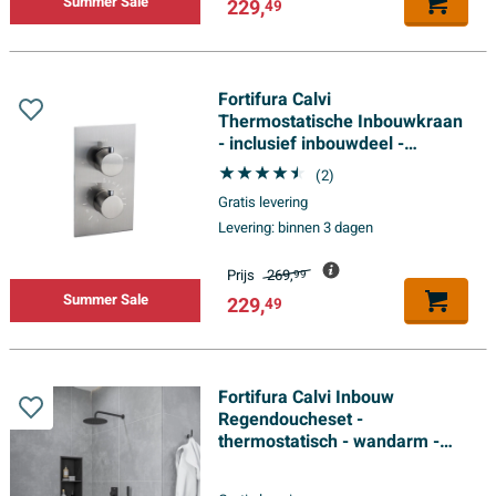
Summer Sale
229,
49
Fortifura Calvi
Thermostatische Inbouwkraan
- inclusief inbouwdeel -
geborsteld RVS PVD (RVS)
(2)
Gratis levering
Levering:
binnen 3 dagen
Prijs
269,
99
Summer Sale
229,
49
Fortifura Calvi Inbouw
Regendoucheset -
thermostatisch - wandarm -
25cm hoofddouche - staaf
handdouche - gladde