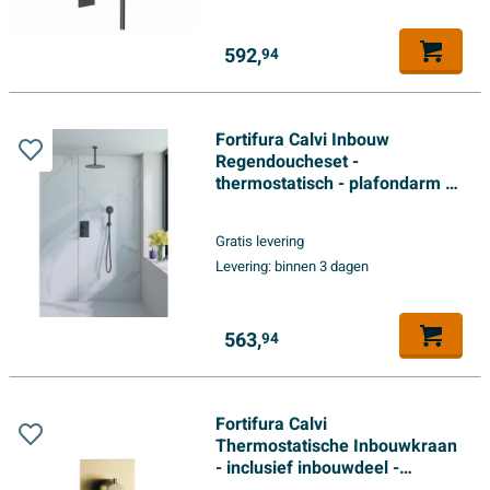
592,
94
Fortifura Calvi Inbouw
Regendoucheset -
thermostatisch - plafondarm -
25cm hoofddouche - ronde
handdouche - gladde
Gratis levering
doucheslang - mat zwart
Levering:
binnen 3 dagen
563,
94
Fortifura Calvi
Thermostatische Inbouwkraan
- inclusief inbouwdeel -