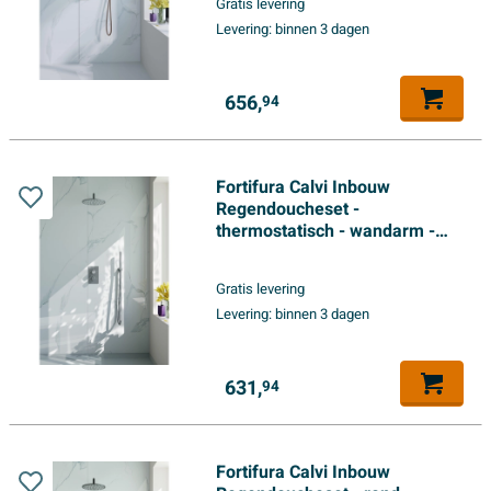
Gratis levering
doucheslang - geborsteld
Levering:
binnen 3 dagen
koper PVD
656,
94
Fortifura Calvi Inbouw
Regendoucheset -
thermostatisch - wandarm -
25cm hoofddouche - staaf
handdouche - metalen
Gratis levering
doucheslang - geborsteld RVS
Levering:
binnen 3 dagen
PVD
631,
94
Fortifura Calvi Inbouw