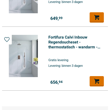
Levering:
binnen 3 dagen
649,
99
Fortifura Calvi Inbouw
Regendoucheset -
thermostatisch - wandarm -
30cm hoofddouche - staaf
handdouche - metalen
Gratis levering
doucheslang - geborsteld
Levering:
binnen 3 dagen
koper PVD
656,
94