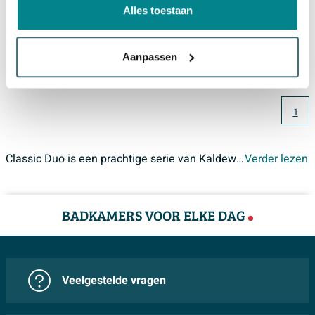
Alles toestaan
1.408,
-
Aanpassen
1
Classic Duo is een prachtige serie van Kaldewei, een populair merk in de badkamer- en sanitairwereld. Bij Sawiday bieden we daarom een uitgebreid assortiment van Kaldewei Classic Duo, uiteraard aantrekkelijk geprijsd en met een aantal jaar garantie. Bij ons vind je dan ook alles wat je nodig hebt voor in jouw badkamer en toiletruimte, ongeacht het budget.
Verder lezen
BADKAMERS VOOR ELKE DAG
Veelgestelde vragen