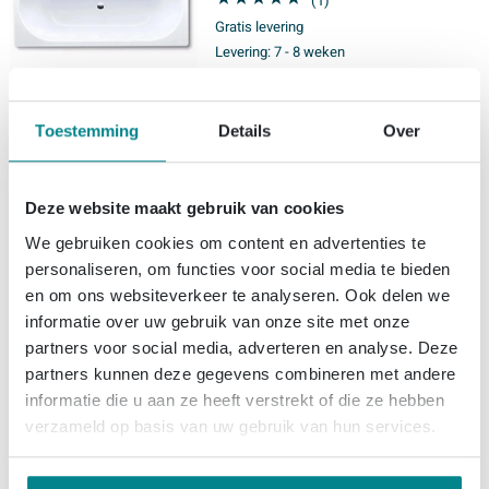
(1)
Gratis levering
Levering:
7 - 8 weken
1.828,
-
Toestemming
Details
Over
Deze website maakt gebruik van cookies
We gebruiken cookies om content en advertenties te
9.1
/ 10
personaliseren, om functies voor social media te bieden
en om ons websiteverkeer te analyseren. Ook delen we
Kaldewei Classic Duo
informatie over uw gebruik van onze site met onze
plaatstaal bad dikwandig
partners voor social media, adverteren en analyse. Deze
rechthoekig 160x70x43cm wit
partners kunnen deze gegevens combineren met andere
(1)
informatie die u aan ze heeft verstrekt of die ze hebben
Gratis levering
verzameld op basis van uw gebruik van hun services.
Levering:
7 - 8 weken