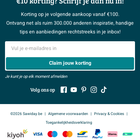
€10 korting? Schrijf je dan nu in!
Over Sawiday
Garantie / klachten
Klustips
Binnenkijkers
Vacatures
Reviewbeleid
Korting op je volgende aankoop vanaf €100.
Klusadvies
Magazine
Sawiday PRO
Ontvang net als ruim 300.000 anderen inspiratie, handige
> Naar de klantenservice
#MySawiday
> Alle adviesmogelijkheden
BeCommerce
tips en aanbiedingen rechtstreeks in je inbox!
Samenwerken
> Naar inspiratie
E-mailadres
> Alles over showrooms
Claim jouw korting
Je kunt je op elk moment afmelden
Volg ons op
©2026 Sawiday.be
Algemene voorwaarden
Privacy & Cookies
Toegankelijkheidsverklaring