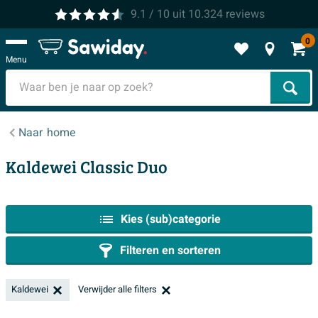
9.1
/ 10
uit
10.324
reviews
0
Menu
Zoek
Naar
home
Kaldewei Classic Duo
Kies (sub)categorie
Filteren en sorteren
Kaldewei
Verwijder alle filters