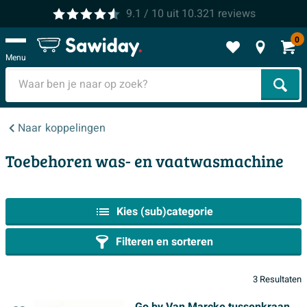
9.1
/ 10
uit
10.321
reviews
0
Menu
Zoek
Naar
koppelingen
Toebehoren was- en vaatwasmachine
Kies (sub)categorie
Filteren en sorteren
3 Resultaten