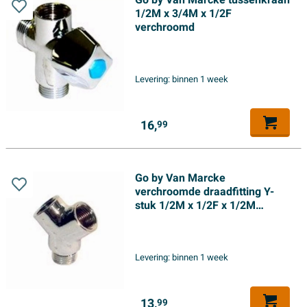
Go by Van Marcke tussenkraan
1/2M x 3/4M x 1/2F
verchroomd
Levering:
binnen 1 week
16,
99
Go by Van Marcke
verchroomde draadfitting Y-
stuk 1/2M x 1/2F x 1/2M
messing verchroomd
Levering:
binnen 1 week
13,
99