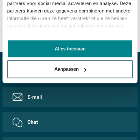
partners voor social media, adverteren en analyse. Deze
partners kunnen deze gegevens combineren met andere
Een uitgebreid assortiment Toebehoren was- en vaatwasmachine is bij Sawiday verkrijgbaar. Mocht je de gewenste Toebehoren was- en vaatwasmachine niet online aantreffen, stel je vraag over Toebehoren was- en vaatwasmachine dan bij onze
Verder lezen
informatie die u aan ze heeft verstrekt of die ze hebben
verzameld op basis van uw gebruik van hun services.
BADKAMERS VOOR ELKE DAG
Alles toestaan
Aanpassen
Veelgestelde vragen
E-mail
Chat