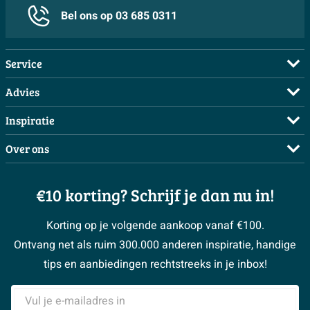
Bel ons op 03 685 0311
Service
Veelgestelde vragen
Advies
Bestellen
Maak een afspraak
Inspiratie
Betalen
Doe de offerte check
Complete badkamers
Over ons
Bezorgen / afhalen
3D tekening maken
Complete toiletruimtes
Showrooms
Annuleren / retour
Advies aan huis
Moodboards
€10 korting? Schrijf je dan nu in!
Over Sawiday
Garantie / klachten
Klustips
Binnenkijkers
Vacatures
Reviewbeleid
Korting op je volgende aankoop vanaf €100.
Klusadvies
Magazine
Sawiday PRO
Ontvang net als ruim 300.000 anderen inspiratie, handige
> Naar de klantenservice
#MySawiday
> Alle adviesmogelijkheden
BeCommerce
tips en aanbiedingen rechtstreeks in je inbox!
Samenwerken
> Naar inspiratie
E-mailadres