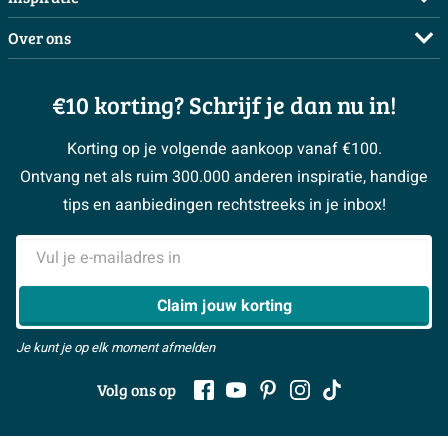
Betalen
Doe de offerte check
Complete badkamers
Over ons
Bezorgen / afhalen
3D tekening maken
Complete toiletruimtes
Showrooms
Annuleren / retour
Advies aan huis
Moodboards
€10 korting? Schrijf je dan nu in!
Over Sawiday
Garantie / klachten
Klustips
Binnenkijkers
Vacatures
Reviewbeleid
Korting op je volgende aankoop vanaf €100.
Klusadvies
Magazine
Sawiday PRO
Ontvang net als ruim 300.000 anderen inspiratie, handige
> Naar de klantenservice
#MySawiday
> Alle adviesmogelijkheden
BeCommerce
tips en aanbiedingen rechtstreeks in je inbox!
Samenwerken
> Naar inspiratie
E-mailadres
> Alles over showrooms
Claim jouw korting
Je kunt je op elk moment afmelden
Volg ons op