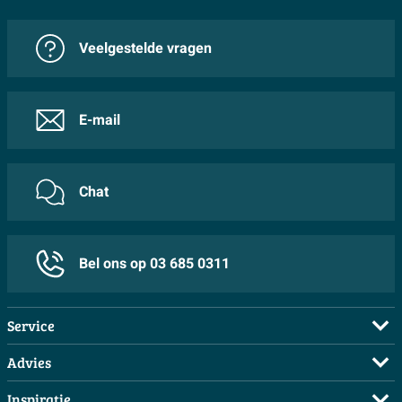
Veelgestelde vragen
E-mail
Chat
Bel ons op 03 685 0311
Service
Veelgestelde vragen
Advies
Bestellen
Maak een afspraak
Inspiratie