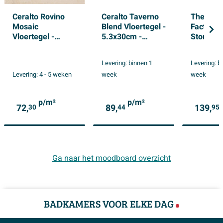
Ceralto Rovino
Ceralto Taverno
The Mos
Mosaic
Blend Vloertegel -
Factory 
Vloertegel -
5.3x30cm -
Stone
80x80cm -
10.0mm - Cotto
mozaïekt
10.0mm -
30.5x30
Levering:
binnen 1
Levering:
b
gerectificeerd -
wand en
Levering:
4 - 5 weken
week
week
Vanilla
vloertege
Organisch
steen Iv
p/m²
p/m²
72,
89,
139,
30
44
95
Ga naar het moodboard overzicht
BADKAMERS VOOR ELKE DAG