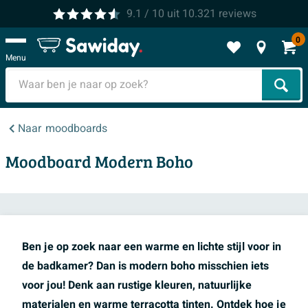
9.1
/ 10
uit
10.321
reviews
0
Menu
Zoek
Naar
moodboards
Moodboard Modern Boho
Ben je op zoek naar een warme en lichte stijl voor in
de badkamer? Dan is modern boho misschien iets
voor jou! Denk aan rustige kleuren, natuurlijke
materialen en warme terracotta tinten. Ontdek hoe je