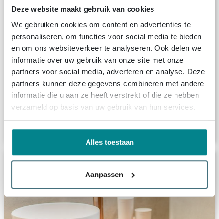
Deze website maakt gebruik van cookies
We gebruiken cookies om content en advertenties te
personaliseren, om functies voor social media te bieden
en om ons websiteverkeer te analyseren. Ook delen we
informatie over uw gebruik van onze site met onze
partners voor social media, adverteren en analyse. Deze
Terracotta tegels
partners kunnen deze gegevens combineren met andere
Voor de warme touch in de badkamer.
informatie die u aan ze heeft verstrekt of die ze hebben
verzameld op basis van uw gebruik van hun services.
Bekijk producten
Alles toestaan
Aanpassen