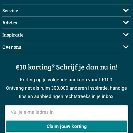
Service
Veelgestelde vragen
Advies
Bestellen
Maak een afspraak
Inspiratie
Betalen
Doe de offerte check
Complete badkamers
Over ons
Bezorgen / afhalen
3D tekening maken
Complete toiletruimtes
Showrooms
Annuleren / retour
Advies aan huis
Moodboards
€10 korting? Schrijf je dan nu in!
Over Sawiday
Garantie / klachten
Klustips
Binnenkijkers
Vacatures
Reviewbeleid
Korting op je volgende aankoop vanaf €100.
Klusadvies
Magazine
Sawiday PRO
Ontvang net als ruim 300.000 anderen inspiratie, handige
> Naar de klantenservice
#MySawiday
> Alle adviesmogelijkheden
BeCommerce
tips en aanbiedingen rechtstreeks in je inbox!
Samenwerken
> Naar inspiratie
E-mailadres
> Alles over showrooms
Claim jouw korting