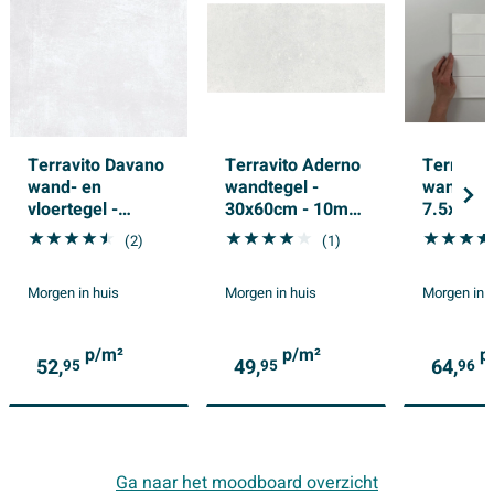
Terravito Davano
Terravito Aderno
Terravit
wand- en
wandtegel -
wandtege
vloertegel -
30x60cm - 10mm
7.5x30c
60x60cm - 9mm -
- gerectificeerd -
Rechthoe
(2)
(1)
Vierkant -
Betonlook - Silver
8.6mm - 
gerectificeerd -
mat
Morgen in huis
Morgen in huis
Morgen in 
Betonlook - Wit
mat
p/m²
p/m²
p
52,
49,
64,
95
95
96
Ga naar het moodboard overzicht