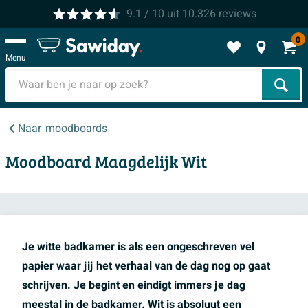
9.1
/ 10
uit
10.326
reviews
0
Menu
Zoek
Naar
moodboards
Moodboard Maagdelijk Wit
Je witte badkamer is als een ongeschreven vel
papier waar jij het verhaal van de dag nog op gaat
schrijven. Je begint en eindigt immers je dag
meestal in de badkamer. Wit is absoluut een