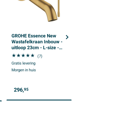
GROHE Essence New
GROHE Rainshower
Wastafelkraan Inbouw -
Cosmopolitan 310
uitloop 23cm - L-size -
Hoofddouche - 31cm - 
brushed cool sunrise
straalsoort - wandarm
(7)
38cm - geborsteld cool
Gratis levering
Gratis levering
sunrise
Morgen in huis
Levering:
binnen 3 dagen
296,
703,
95
95