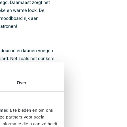
oegd. Daarnaast zorgt het
eke en warme look. De
 moodboard rijk aan
patronen!
ndouche en kranen voegen
ard. Net zoals het donkere
amen met de marmertegel een
ok creëert. De waskom sluit
lichte legergroene kleur. Deze
Over
doorbreekt samen met de
 in dit moodboard.
ijl met okergeel badtextiel
 media te bieden en om ons
ze partners voor social
nformatie die u aan ze heeft