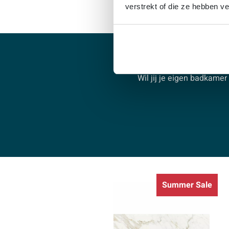
verstrekt of die ze hebben v
Wil jij je eigen badkam
Summer Sale