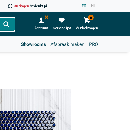
FR
NL
30 dagen
bedenktijd
0
Zoeken
Account
Verlanglijst
Winkelwagen
Showrooms
Afspraak maken
PRO