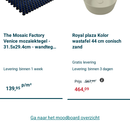
The Mosaic Factory
Royal plaza Kolor
Venice mozaïektegel -
wastafel 44 cm conisch
31.5x29.4cm - wandtegel
zand
- Rond - Porselein Cobalt
Blue Glans
Gratis levering
Levering:
binnen 1 week
Levering:
binnen 3 dagen
Prijs
567,
99
p/m²
139,
95
464,
09
Ga naar het moodboard overzicht