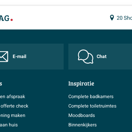
AG
20 Sh
E-mail
Chat
s
Inspiratie
en afspraak
Complete badkamers
offerte check
Complete toiletruimtes
ening maken
Moodboards
aan huis
Binnenkijkers