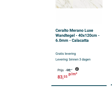
Ceralto Merano Luxe
Wandtegel - 40x120cm -
6.0mm - Calacatta
Gratis levering
Levering:
binnen 3 dagen
Prijs
98,
-
p/m²
83,
55