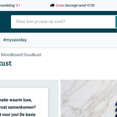
eoordeling:
9.1
Gratis
bezorgd vanaf €150
#mysawiday
Moodboard Goudkust
kust
atie waarin luxe,
n rust samenkomen?
 voor jou! De basis