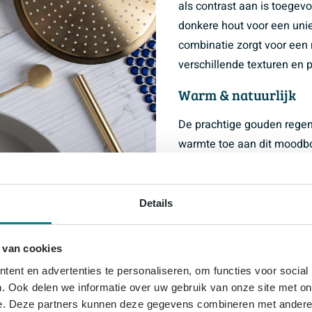
als contrast aan is toegev
donkere hout voor een uni
combinatie zorgt voor een
verschillende texturen en 
Warm & natuurlijk
De prachtige gouden rege
warmte toe aan dit moodbo
hout, die tegelijkertijd s
ontspannen, natuurlijke lo
hier mooi op aan, met een 
Details
kleur straalt rust uit. En 
douchekop de rechte lijnen
 van cookies
Combineer deze badkamerst
ent en advertenties te personaliseren, om functies voor social
als vrolijke toevoeging.
. Ook delen we informatie over uw gebruik van onze site met on
e. Deze partners kunnen deze gegevens combineren met andere i