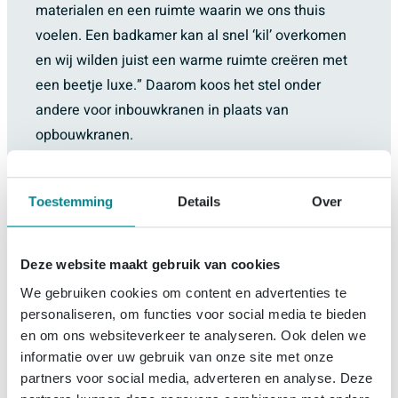
materialen en een ruimte waarin we ons thuis
voelen. Een badkamer kan al snel ‘kil’ overkomen
en wij wilden juist een warme ruimte creëren met
een beetje luxe.” Daarom koos het stel onder
andere voor inbouwkranen in plaats van
opbouwkranen.
Mooi geheel
Toestemming
Details
Over
“We houden van een gestylde badkamer waarbij
alles op elkaar afgestemd is. We zijn trots op de
badkamer, het is zo’n mooi geheel geworden. We
Deze website maakt gebruik van cookies
lopen er iedere dag met heel veel plezier binnen.
We gebruiken cookies om content en advertenties te
Wat we een heel mooi effect vinden geven, en
personaliseren, om functies voor social media te bieden
waar ik me eerst geen voorstelling van kon maken,
en om ons websiteverkeer te analyseren. Ook delen we
informatie over uw gebruik van onze site met onze
is het ‘zwevende’ plafond met rondom led-
partners voor social media, adverteren en analyse. Deze
verlichting. Dit geeft zo’n mooie verlichting in heel