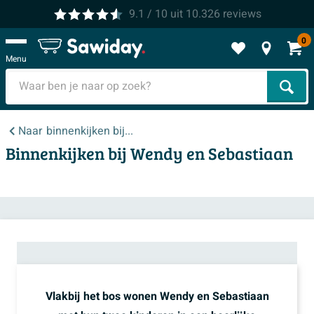
9.1
/ 10
uit
10.326
reviews
0
Menu
Zoek
Naar
binnenkijken bij...
Binnenkijken bij Wendy en Sebastiaan
Vlakbij het bos wonen Wendy en Sebastiaan