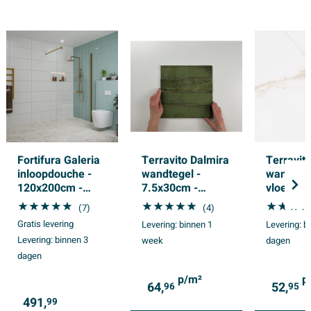
Fortifura Galeria
Terravito Dalmira
Terravit
inloopdouche -
wandtegel -
wand- e
120x200cm -
7.5x30cm -
vloertege
helder - glas -
8.6mm -
60x60cm
(7)
(4)
wandarm - PVD -
Rechthoek -
- Vierkan
Gratis levering
Levering:
binnen 1
Levering:
b
geborsteld koper
Groen glans
gerectifi
Levering:
binnen 3
week
dagen
Natuurst
dagen
- Wit ma
p/m²
p
64,
52,
96
95
491,
99