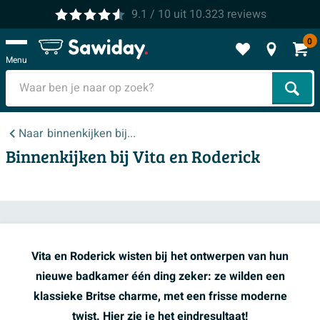
9.1
/ 10
uit
10.323
reviews
0
Menu
Zoek
Naar
binnenkijken bij...
Binnenkijken bij Vita en Roderick
Vita en Roderick wisten bij het ontwerpen van hun
nieuwe badkamer één ding zeker: ze wilden een
klassieke Britse charme, met een frisse moderne
twist. Hier zie je het eindresultaat!