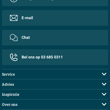
E-mail
Chat
Bel ons op 03 685 0311
Service
Veelgestelde vragen
Advies
Bestellen
Maak een afspraak
Inspiratie
Betalen
Doe de offerte check
Complete badkamers
Over ons
Bezorgen / afhalen
3D tekening maken