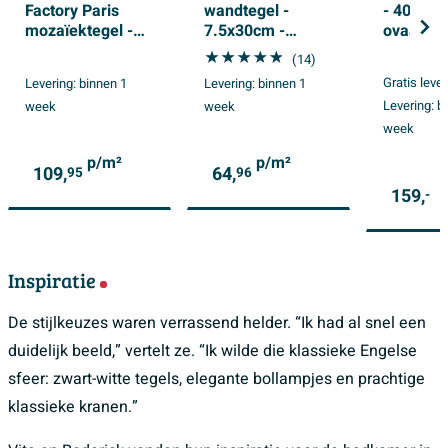
Factory Paris
wandtegel -
- 40x3x8
mozaïektegel -
7.5x30cm -
ovaal - 
29.5x29.5cm -
Rechthoek -
kader -
(14)
wand en
8.6mm - Sky
alumini
Gratis leve
Levering:
binnen 1
Levering:
binnen 1
vloertegel -
glans
Spiegel
Levering:
b
week
week
Achthoek -
Porselein White
week
and Black
p/m²
p/m²
mat/glans
109,
64,
95
96
159,
-
Inspiratie
De stijlkeuzes waren verrassend helder. “Ik had al snel een
duidelijk beeld,” vertelt ze. “Ik wilde die klassieke Engelse
sfeer: zwart-witte tegels, elegante bollampjes en prachtige
klassieke kranen.”