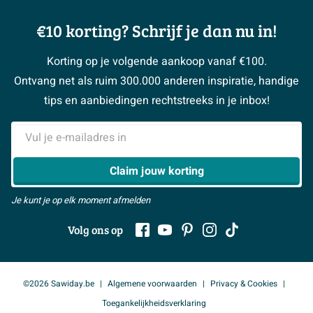
Complete toiletruimtes
Showrooms
Annuleren / retour
Advies aan huis
Moodboards
€10 korting? Schrijf je dan nu in!
Over Sawiday
Garantie / klachten
Klustips
Binnenkijkers
Vacatures
Reviewbeleid
Korting op je volgende aankoop vanaf €100.
Klusadvies
Magazine
Sawiday PRO
Ontvang net als ruim 300.000 anderen inspiratie, handige
> Naar de klantenservice
#MySawiday
> Alle adviesmogelijkheden
BeCommerce
tips en aanbiedingen rechtstreeks in je inbox!
Samenwerken
> Naar inspiratie
E-mailadres
> Alles over showrooms
Claim jouw korting
Je kunt je op elk moment afmelden
Volg ons op
©2026 Sawiday.be
Algemene voorwaarden
Privacy & Cookies
Toegankelijkheidsverklaring