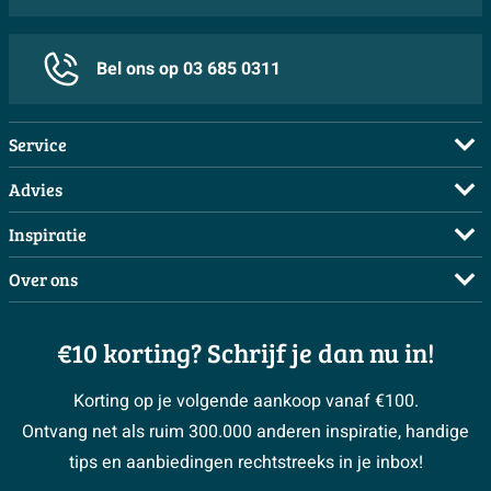
Bel ons op 03 685 0311
Service
Veelgestelde vragen
Advies
Bestellen
Maak een afspraak
Inspiratie
Betalen
Doe de offerte check
Complete badkamers
Over ons
Bezorgen / afhalen
3D tekening maken
Complete toiletruimtes
Showrooms
Annuleren / retour
Advies aan huis
Moodboards
€10 korting? Schrijf je dan nu in!
Over Sawiday
Garantie / klachten
Klustips
Binnenkijkers
Vacatures
Reviewbeleid
Korting op je volgende aankoop vanaf €100.
Klusadvies
Magazine
Sawiday PRO
Ontvang net als ruim 300.000 anderen inspiratie, handige
> Naar de klantenservice
#MySawiday
> Alle adviesmogelijkheden
BeCommerce
tips en aanbiedingen rechtstreeks in je inbox!