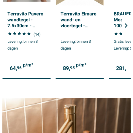
Terravito Pavero
Terravito Elmare
BRAUER
wandtegel -
wand- en
Medium t
7.5x30cm -
vloertegel -
100x46x
Rechthoek -
7.5x45cm - 9mm
Forest C
(14)
8.6mm - Vision
- Rechthoek -
Levering:
binnen 3
Levering:
binnen 3
Gratis leve
glans
Houtlook - Maple
dagen
dagen
Levering:
6
Chevron Mat
p/m²
p/m²
64,
89,
281,
96
95
-