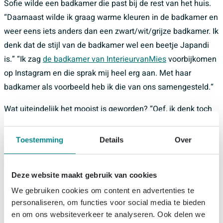
Sofie wilde een badkamer die past bij de rest van het huis.
“Daarnaast wilde ik graag warme kleuren in de badkamer en
weer eens iets anders dan een zwart/wit/grijze badkamer. Ik
denk dat de stijl van de badkamer wel een beetje Japandi
is.” “Ik zag
de badkamer van InterieurvanMies
voorbijkomen
op Instagram en die sprak mij heel erg aan. Met haar
badkamer als voorbeeld heb ik die van ons samengesteld.“
Wat uiteindelijk het mooist is geworden? “Oef, ik denk toch
wel de combinatie van tegels en kleuren. Van tevoren is het
toch lastig om voor te stellen hoe alles er in het echt uit gaat
Toestemming
Details
Over
zien, maar ik vind het ZO mooi geworden. De combinatie
van verschillende bruin tinten met goud. Mijn favoriete plek
Deze website maakt gebruik van cookies
is denk ik toch wel de douche, echt heerlijk!”
We gebruiken cookies om content en advertenties te
personaliseren, om functies voor social media te bieden
en om ons websiteverkeer te analyseren. Ook delen we