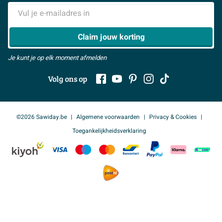
Samenwerken
> Naar inspiratie
E-mailadres
> Alles over showrooms
Claim jouw korting
Je kunt je op elk moment afmelden
Volg ons op
©2026 Sawiday.be
Algemene voorwaarden
Privacy & Cookies
Toegankelijkheidsverklaring