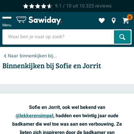
9.1
/ 10
uit
10.325
reviews
0
Menu
Zoek
Naar
binnenkijken bij...
Binnenkijken bij Sofie en Jorrit
Sofie en Jorrit, ook wel bekend van
@lekkerensimpel
, hadden een twintig jaar oude
badkamer die wel toe was aan een verbouwing. Ze
lieten zich inspireren door de badkamer van