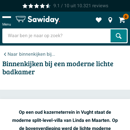
9.1
/ 10
uit
10.321
reviews
0
Menu
Zoek
Naar
binnenkijken bij...
Binnenkijken bij een moderne lichte
badkamer
Op een oud kazerneterrein in Vught staat de
moderne split-level-villa van Linda en Maarten. Op
de bovenverdieping werd de lichte moderne