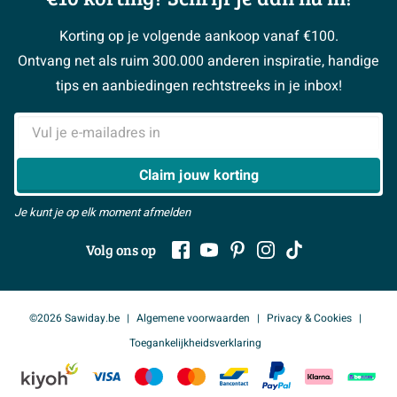
Garantie / klachten
Klustips
Binnenkijkers
Vacatures
Reviewbeleid
Korting op je volgende aankoop vanaf €100.
Klusadvies
Magazine
Sawiday PRO
Ontvang net als ruim 300.000 anderen inspiratie, handige
> Naar de klantenservice
#MySawiday
> Alle adviesmogelijkheden
BeCommerce
tips en aanbiedingen rechtstreeks in je inbox!
Samenwerken
> Naar inspiratie
E-mailadres
> Alles over showrooms
Claim jouw korting
Je kunt je op elk moment afmelden
Volg ons op
©2026 Sawiday.be
Algemene voorwaarden
Privacy & Cookies
Toegankelijkheidsverklaring