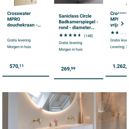
Crosswater
Crosswa
Saniclass Circle
MPRO
MPRO Ba
Badkamerspiegel -
douchekraan -
vrijstaan
rond - diameter
inbouw - verticaal
staafha
120cm - indirecte
(148)
- geborsteld
- messin
LED verlichting -
Gratis levering
Gratis leve
messing
geborste
Gratis levering
spiegelverwarming
Morgen in huis
Levering:
2
Morgen in huis
- infrarood
schakelaar
570,
1.262,
11
269,
99