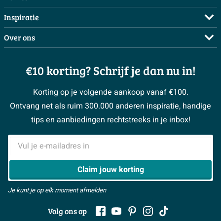
Bestellen
Maak een afspraak
Inspiratie
Betalen
Doe de offerte check
Complete badkamers
Over ons
Bezorgen / afhalen
3D tekening maken
Complete toiletruimtes
Showrooms
Annuleren / retour
Advies aan huis
Moodboards
€10 korting? Schrijf je dan nu in!
Over Sawiday
Garantie / klachten
Klustips
Binnenkijkers
Vacatures
Reviewbeleid
Korting op je volgende aankoop vanaf €100.
Klusadvies
Magazine
Sawiday PRO
Ontvang net als ruim 300.000 anderen inspiratie, handige
> Naar de klantenservice
#MySawiday
> Alle adviesmogelijkheden
BeCommerce
tips en aanbiedingen rechtstreeks in je inbox!
Samenwerken
> Naar inspiratie
E-mailadres
> Alles over showrooms
Claim jouw korting
Je kunt je op elk moment afmelden
Volg ons op