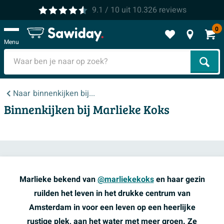
9.1
/ 10
uit
10.326
reviews
0
Menu
Zoek
Naar
binnenkijken bij...
Binnenkijken bij Marlieke Koks
Marlieke bekend van
@marliekekoks
en haar gezin
ruilden het leven in het drukke centrum van
Amsterdam in voor een leven op een heerlijke
rustige plek, aan het water met meer groen. Ze