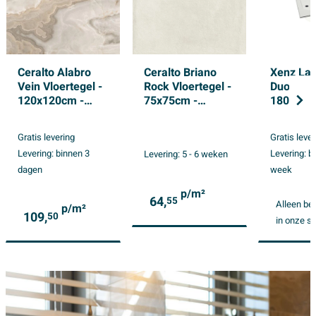
Ceralto Alabro
Ceralto Briano
Xenz La
Vein Vloertegel -
Rock Vloertegel -
Duobad 
120x120cm -
75x75cm -
180x80x
6.0mm -
10.0mm -
afvoer M
gerectificeerd -
gerectificeerd -
acryl - w
Gratis levering
Gratis leve
Noisette
Luce
Levering:
binnen 3
Levering:
b
Levering:
5 - 6 weken
dagen
week
p/m²
64,
55
Alleen be
p/m²
109,
50
in onze 