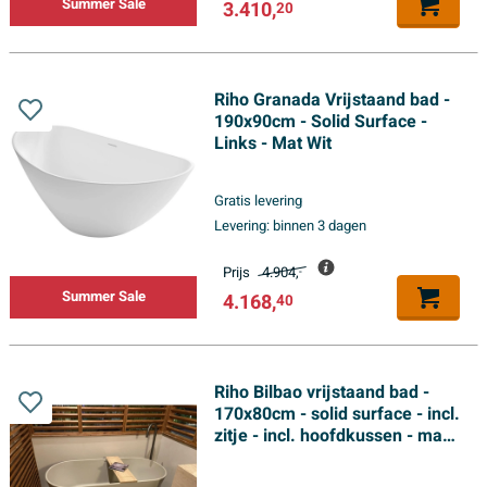
Summer Sale
3.410,
20
Riho Granada Vrijstaand bad -
190x90cm - Solid Surface -
Links - Mat Wit
Gratis levering
Levering:
binnen 3 dagen
Prijs
4.904,
-
Summer Sale
4.168,
40
Riho Bilbao vrijstaand bad -
170x80cm - solid surface - incl.
zitje - incl. hoofdkussen - mat
Pebble Grey (Beige)