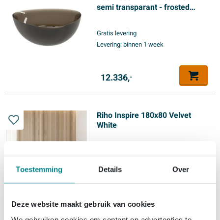
semi transparant - frosted
umber
Gratis levering
Levering:
binnen 1 week
12.336,
-
Riho Inspire 180x80 Velvet
White
Gratis levering
Levering:
binnen 1 week
Toestemming
Details
Over
2.450,
-
Deze website maakt gebruik van cookies
We gebruiken cookies om content en advertenties te