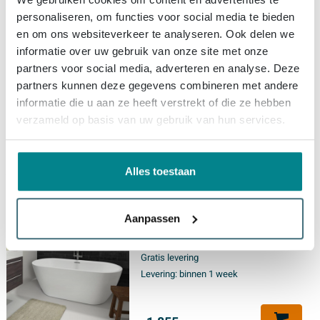
personaliseren, om functies voor social media te bieden
Riho Bilbao Vrijstaand Bad -
150x75cm - solid surface - mat
en om ons websiteverkeer te analyseren. Ook delen we
wit
informatie over uw gebruik van onze site met onze
partners voor social media, adverteren en analyse. Deze
Gratis levering
partners kunnen deze gegevens combineren met andere
Levering:
binnen 1 week
informatie die u aan ze heeft verstrekt of die ze hebben
verzameld op basis van uw gebruik van hun services.
2.686,
-
Alles toestaan
Riho Inspire vrijstaand bad -
180x80cm - acryl - glans wit
Aanpassen
Gratis levering
Levering:
binnen 1 week