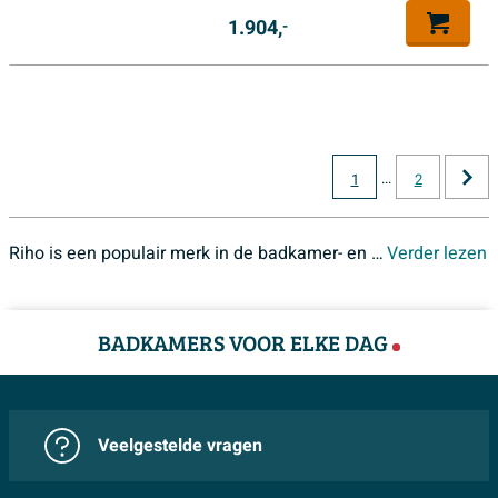
1.904,
-
...
1
2
Riho is een populair merk in de badkamer- en sanitairwereld. Bij Sawiday haalt u alles in huis om uw droombadkamer te realiseren, dus het assortiment Vrijstaande baden van Riho is compleet bij ons verkrijgbaar. Alle Riho Vrijstaande baden zijn natuurlijk aantrekkelijk geprijsd en voorzien van een aantal jaar garantie.
Verder lezen
Sawiday biedt u een uitgebreid assortiment Vrijstaande baden van Riho , zodat u de badkamer of toiletruimte aan al uw wensen kunt laten voldoen. Mist u een Riho product op onze website?
BADKAMERS VOOR ELKE DAG
Veelgestelde vragen