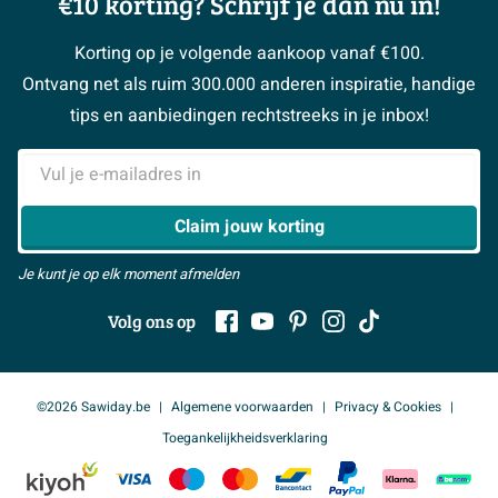
€10 korting? Schrijf je dan nu in!
Over Sawiday
Garantie / klachten
Klustips
Binnenkijkers
Vacatures
Reviewbeleid
Korting op je volgende aankoop vanaf €100.
Klusadvies
Magazine
Sawiday PRO
Ontvang net als ruim 300.000 anderen inspiratie, handige
> Naar de klantenservice
#MySawiday
> Alle adviesmogelijkheden
BeCommerce
tips en aanbiedingen rechtstreeks in je inbox!
Samenwerken
> Naar inspiratie
E-mailadres
> Alles over showrooms
Claim jouw korting
Je kunt je op elk moment afmelden
Volg ons op
©2026 Sawiday.be
Algemene voorwaarden
Privacy & Cookies
Toegankelijkheidsverklaring