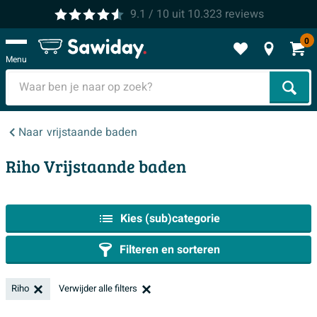
9.1
/ 10
uit
10.323
reviews
0
Menu
Zoek
Naar
vrijstaande baden
Riho Vrijstaande baden
Kies (sub)categorie
Filteren en sorteren
Riho
Verwijder alle filters