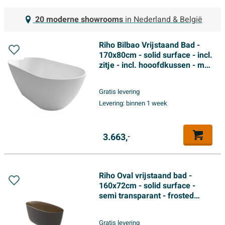
20 moderne showrooms
in Nederland & België
Riho Bilbao Vrijstaand Bad -
170x80cm - solid surface - incl.
zitje - incl. hooofdkussen - mat
wit
Gratis levering
Levering:
binnen 1 week
3.663,
-
Riho Oval vrijstaand bad -
160x72cm - solid surface -
semi transparant - frosted
umber
Gratis levering