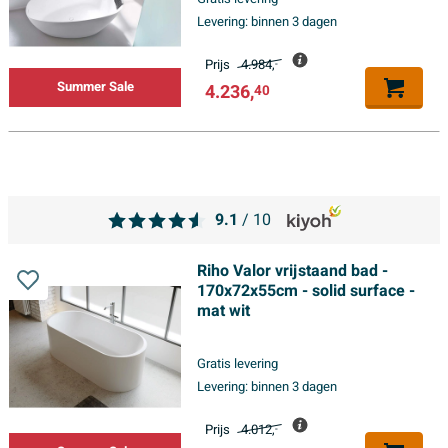
Levering:
binnen 3 dagen
Prijs
4.984,
-
Summer Sale
4.236,
40
9.1
/ 10
Riho Valor vrijstaand bad -
170x72x55cm - solid surface -
mat wit
Gratis levering
Levering:
binnen 3 dagen
Prijs
4.012,
-