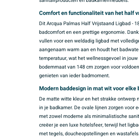
sanitairproducten en badkamermeubels.
Comfort en functionaliteit van het half v
Dit Arcqua Palmas Half Vrijstaand Ligbad - 1
badcomfort en een prettige ergonomie. Dankzi
vullen voor een weldadig ligbad met volledig
aangenaam warm aan en houdt het badwater i
temperatuur, wat het wellnessgevoel in jouw
bodemmaat van 148 cm zorgen voor voldoende 
genieten van ieder badmoment.
Modern baddesign in mat wit voor elke 
De matte witte kleur en het strakke ontwerp 
in je badkamer. De ovale lijnen zorgen voor 
met zowel moderne als minimalistische sanita
creëer je een luxe hotelsfeer, terwijl het li
met tegels, doucheopstellingen en wastafels. 