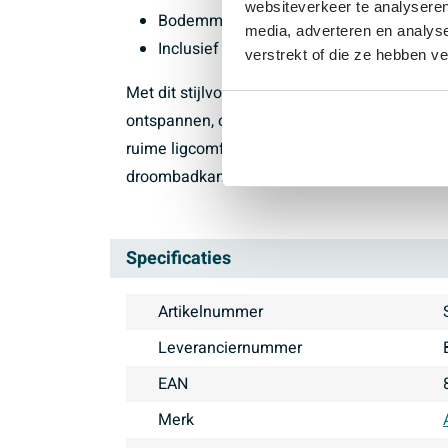
websiteverkeer te analyseren
Bodemmaat van 148 cm en inhoud van 452
media, adverteren en analys
Inclusief poten voor stabiele installati
verstrekt of die ze hebben v
Met dit stijlvolle half vrijstaand ligbad creë
ontspannen, of je nu kiest voor een moderne s
ruime ligcomfort, de matte witte afwerking e
droombadkamer compleet en laat dit ligbad h
Specificaties
Artikelnummer
Leveranciernummer
EAN
Merk