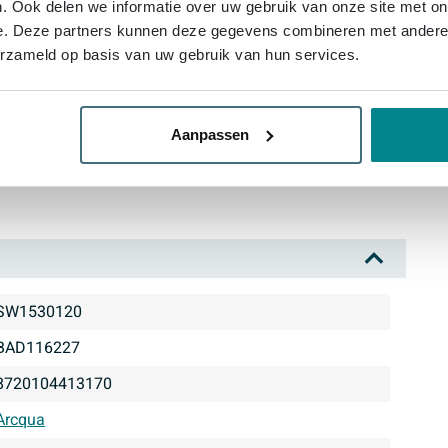
. Ook delen we informatie over uw gebruik van onze site met on
 liter voor veel ligruimte en ontspanning
e. Deze partners kunnen deze gegevens combineren met andere i
e, geschikt voor standaard afvoer met diameter 50 mm
erzameld op basis van uw gebruik van hun services.
er je in iedere badkamer een comfortabele plek om te
pa-look of een tijdloze inrichting. Geniet van het
Aanpassen
n het onderhoudsvriendelijke acryl. Maak jouw
et middelpunt van je badritueel worden.
SW1530120
BAD116227
8720104413170
Arcqua