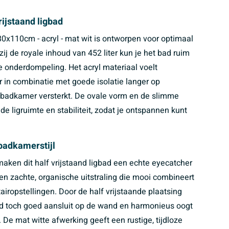
rijstaand ligbad
80x110cm - acryl - mat wit is ontworpen voor optimaal
j de royale inhoud van 452 liter kun je het bad ruim
e onderdompeling. Het acryl materiaal voelt
n combinatie met goede isolatie langer op
 badkamer versterkt. De ovale vorm en de slimme
ligruimte en stabiliteit, zodat je ontspannen kunt
badkamerstijl
maken dit half vrijstaand ligbad een echte eyecatcher
een zachte, organische uitstraling die mooi combineert
iropstellingen. Door de half vrijstaande plaatsing
gbad toch goed aansluit op de wand en harmonieus oogt
De mat witte afwerking geeft een rustige, tijdloze