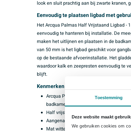
look en sluit prachtig aan bij zwarte kranen
Eenvoudig te plaatsen ligbad met gebr
Het Arcqua Palmas Half Vrijstaand Ligbad - 180
eenvoudig te hanteren bij installatie. De me
maken het uitlijnen en plaatsen in de badka
van 50 mm is het ligbad geschikt voor gangb
op de bestaande afvoerinstallatie. Het gladd
waardoor kalk en zeepresten eenvoudig te ve
blijft.
Kenmerken
Arcqua Palmas Half Vrijstaand Ligbad - 
Toestemming
badkamer
Half vrijstaand ligbad in ovale vorm me
Deze website maakt gebruik
Aangenaam warm en licht acryl materiaa
We gebruiken cookies om cont
Mat witte kleurafwerking voor een strakke