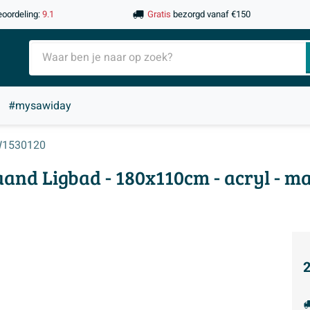
eoordeling:
9.1
Gratis
bezorgd vanaf €150
#mysawiday
1530120
and Ligbad - 180x110cm - acryl - ma
2