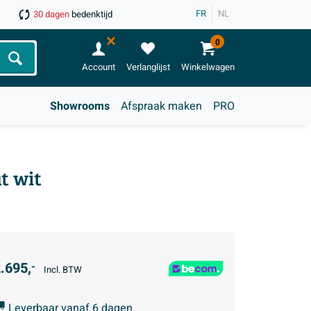
FR
NL
30 dagen
bedenktijd
0
Zoeken
Account
Verlanglijst
Winkelwagen
Showrooms
Afspraak maken
PRO
t wit
.695,
-
Incl. BTW
Leverbaar vanaf 6 dagen