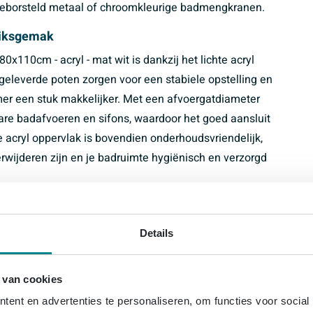
, geborsteld metaal of chroomkleurige badmengkranen.
uiksgemak
x110cm - acryl - mat wit is dankzij het lichte acryl
egeleverde poten zorgen voor een stabiele opstelling en
mer een stuk makkelijker. Met een afvoergatdiameter
are badafvoeren en sifons, waardoor het goed aansluit
e acryl oppervlak is bovendien onderhoudsvriendelijk,
rwijderen zijn en je badruimte hygiënisch en verzorgd
180x110cm - acryl - mat wit voor een luxe, moderne
Details
t royale afmeting van 180x110 cm
 van cookies
l voor extra badcomfort en eenvoudig plaatsen
ent en advertenties te personaliseren, om functies voor social
, tijdloze uitstraling in iedere badruimte