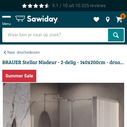
9.1
/ 10
uit
10.325
reviews
0
Menu
Zoek
Naar
douchedeuren
BRAUER Stellar Nisdeur - 2-delig - 140x200cm - draaideur - glascoating - omkeerbaar - helder glas - Chroom
Summer Sale