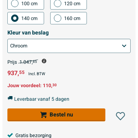
100 cm
120 cm
140 cm
160 cm
Kleur van beslag
Prijs
1.047,
85
937,
55
Incl. BTW
Jouw voordeel:
110,
30
Leverbaar vanaf 5 dagen
Bestel nu
Gratis bezorging