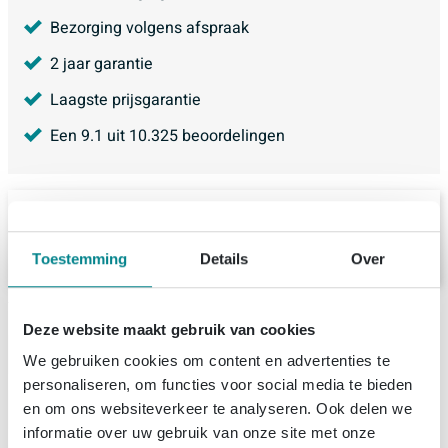
Bezorging volgens afspraak
2 jaar garantie
Laagste prijsgarantie
Een
9.1
uit
10.325
beoordelingen
Bekijk een variant in
Zaventem
Toestemming
Details
Over
Deze website maakt gebruik van cookies
Productinformatie
We gebruiken cookies om content en advertenties te
personaliseren, om functies voor social media te bieden
Summer Sale - Opruiming bij Sawiday!
Specificaties
en om ons websiteverkeer te analyseren. Ook delen we
informatie over uw gebruik van onze site met onze
Deze maand profiteer je online van kortingen tot 15%,