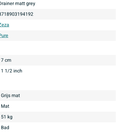
drainer matt grey
8718903194192
Zeza
Pure
7 cm
1 1/2 inch
Grijs mat
mat
51 kg
bad