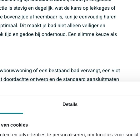
ie is stevig en degelijk, wat de kans op lekkages of
t de bovenzijde afneembaar is, kun je eenvoudig haren
optimaal. Dit maakt je bad niet alleen veiliger en
ok tijd en gedoe bij onderhoud. Een slimme keuze als
euwbouwwoning of een bestaand bad vervangt, een vlot
et doordachte ontwerp en de standaard aansluitmaten
den. Dat maakt hem geschikt voor zowel doe-het-
ateur die snel en netjes wil werken. Omdat het om een
Details
felen of onderdelen wel op elkaar passen. Je verkleint
tijdens de installatie. Handig als je de verbouwing zo
 van cookies
ent en advertenties te personaliseren, om functies voor social