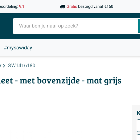
eoordeling:
9.1
Gratis
bezorgd vanaf €150
#mysawiday
r
SW1416180
et - met bovenzijde - mat grijs
K