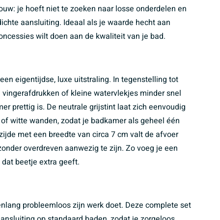
ouw: je hoeft niet te zoeken naar losse onderdelen en
dichte aansluiting. Ideaal als je waarde hecht aan
concessies wilt doen aan de kwaliteit van je bad.
en eigentijdse, luxe uitstraling. In tegenstelling tot
 vingerafdrukken of kleine watervlekjes minder snel
r prettig is. De neutrale grijstint laat zich eenvoudig
 of witte wanden, zodat je badkamer als geheel één
zijde met een breedte van circa 7 cm valt de afvoer
zonder overdreven aanwezig te zijn. Zo voeg je een
dat beetje extra geeft.
arenlang probleemloos zijn werk doet. Deze complete set
aansluiting op standaard baden, zodat je zorgeloos