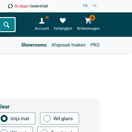
FR
NL
30 dagen
bedenktijd
0
Zoeken
Account
Verlanglijst
Winkelwagen
Showrooms
Afspraak maken
PRO
leur
Grijs mat
Wit glans