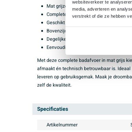
websiteverkeer te analyseren
Mat grijze bovenkant voor een moderne, ru
media, adverteren en analys
Complete set, zodat je direct een passe
verstrekt of die ze hebben v
Geschikt voor standaard badafvoeren e
Bovenzijde met een breedte van circa 7 
Degelijke kwaliteit voor een duurzame, le
Eenvoudig schoon te maken dankzij de 
Met deze complete badafvoer in mat grijs kies
afmaakt én technisch betrouwbaar is. Ideaal a
leveren op gebruiksgemak. Maak je droombadk
zelf de kwaliteit.
Specificaties
Artikelnummer