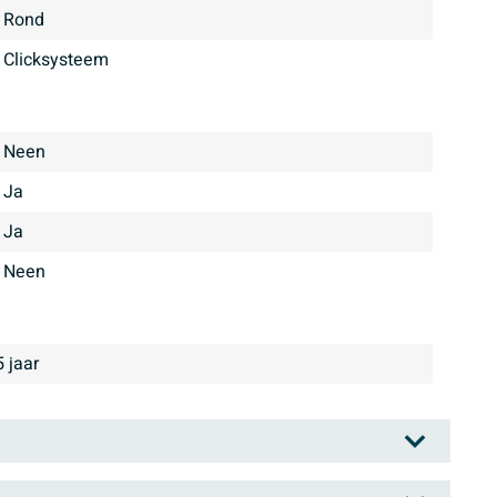
Rond
clicksysteem
Neen
Ja
Ja
Neen
5 jaar