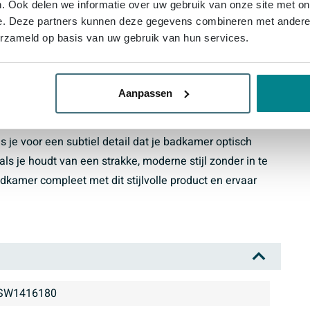
. Ook delen we informatie over uw gebruik van onze site met on
stige uitstraling in je bad
e. Deze partners kunnen deze gegevens combineren met andere i
nde, waterdichte oplossing hebt
erzameld op basis van uw gebruik van hun services.
n eenvoudig te combineren met diverse baden
cm voor een nette, uitgebalanceerde look
kvrije aansluiting
Aanpassen
afneembare bovenzijde
 je voor een subtiel detail dat je badkamer optisch
ls je houdt van een strakke, moderne stijl zonder in te
amer compleet met dit stijlvolle product en ervaar
SW1416180