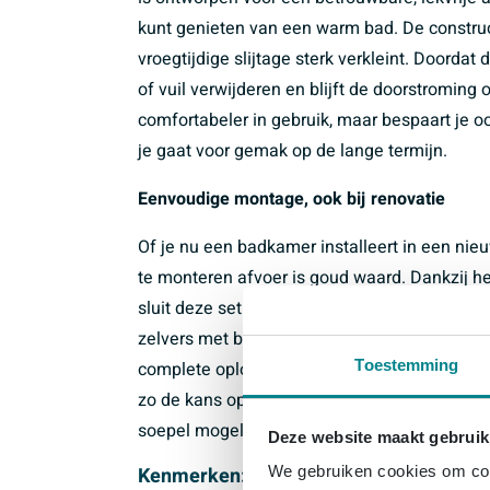
kunt genieten van een warm bad. De construct
vroegtijdige slijtage sterk verkleint. Doorda
of vuil verwijderen en blijft de doorstroming 
comfortabeler in gebruik, maar bespaart je o
je gaat voor gemak op de lange termijn.
Eenvoudige montage, ook bij renovatie
Of je nu een badkamer installeert in een ni
te monteren afvoer is goud waard. Dankzij h
sluit deze set naadloos aan op de meeste ba
zelvers met basiservaring als voor de install
Toestemming
complete oplossing gaat, hoef je niet te twij
zo de kans op montagefouten en bespaart tijd 
soepel mogelijk wilt laten verlopen.
Deze website maakt gebruik
Kenmerken:
We gebruiken cookies om cont