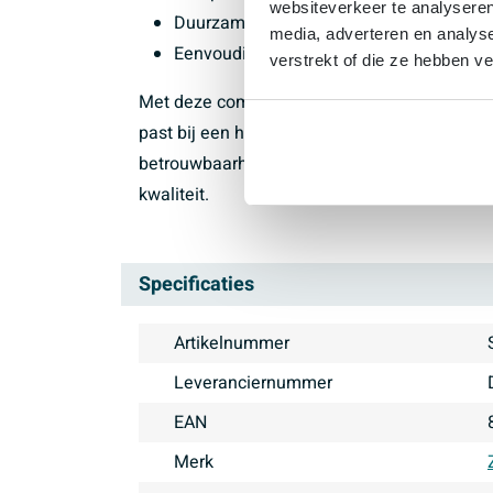
websiteverkeer te analyseren
Duurzame, betrouwbare constructie voor 
media, adverteren en analys
Eenvoudig schoon te maken dankzij het 
verstrekt of die ze hebben v
Met deze complete badafvoer in mat zwart ge
past bij een hedendaagse badkamer. Kies vo
betrouwbaarheid en maak je droombadkamer co
kwaliteit.
Specificaties
Artikelnummer
Leveranciernummer
EAN
Merk