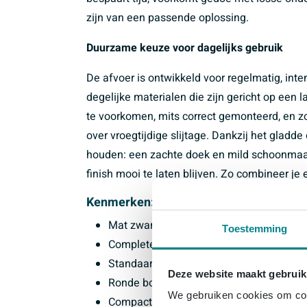
zijn van een passende oplossing.
Duurzame keuze voor dagelijks gebruik
De afvoer is ontwikkeld voor regelmatig, int
degelijke materialen die zijn gericht op een 
te voorkomen, mits correct gemonteerd, en zo
over vroegtijdige slijtage. Dankzij het gladd
houden: een zachte doek en mild schoonmaa
finish mooi te laten blijven. Zo combineer j
Kenmerken:
Mat zwarte afwerking voor een moderne, 
Toestemming
Complete set met bovenzijde, direct kla
Standaard G1 1/2 inch aansluiting, pas
Deze website maakt gebruik
Ronde bovenzijde met diameter van ca. 
We gebruiken cookies om cont
Compacte hoogte van ca. 38 mm, geschik