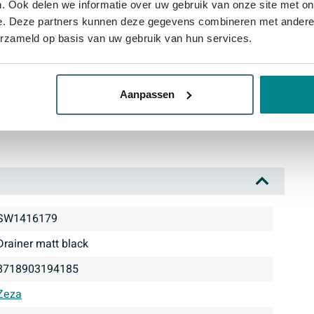
. Ook delen we informatie over uw gebruik van onze site met on
dagelijks gebruik
e. Deze partners kunnen deze gegevens combineren met andere i
gladde oppervlak
erzameld op basis van uw gebruik van hun services.
ef je jouw bad een nette, doordachte afwerking die
or deze combinatie van design, gemak en
Aanpassen
mpleet met dit stijlvolle product en ervaar zelf de
SW1416179
drainer matt black
8718903194185
Zeza