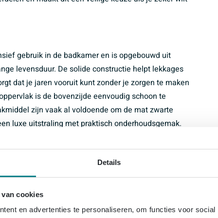
ensief gebruik in de badkamer en is opgebouwd uit
lange levensduur. De solide constructie helpt lekkages
rgt dat je jaren vooruit kunt zonder je zorgen te maken
e oppervlak is de bovenzijde eenvoudig schoon te
kmiddel zijn vaak al voldoende om de mat zwarte
e een luxe uitstraling met praktisch onderhoudsgemak.
luxe uitstraling in je badkamer
Details
ar voor montage
send voor de meeste baden
 van cookies
70 mm voor een strak afgewerkt geheel
ent en advertenties te personaliseren, om functies voor social
t bij beperkte inbouwruimte