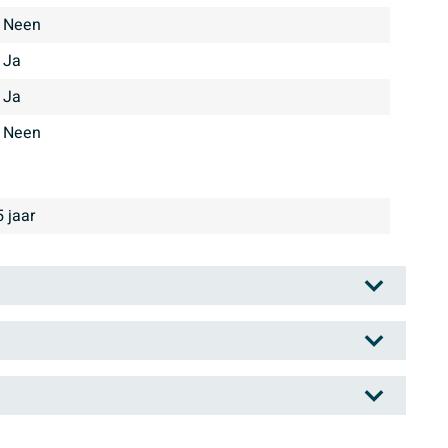
Neen
Ja
Ja
Neen
5 jaar
 producten van het merk ZEZA. Geef je badkamer een
bad of douchebak van ZEZA. Met een ZEZA product haal
oegankelijke prijs. Het assortiment wordt ontworpen in