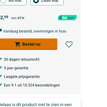
Wit mat
Zwart mat
2,
99
Incl. BTW
Vandaag besteld, overmorgen in huis
Bestel nu
30 dagen retourrecht
5 jaar garantie
Laagste prijsgarantie
Een
9.1
uit
10.324
beoordelingen
elaas is dit product niet te zien in een