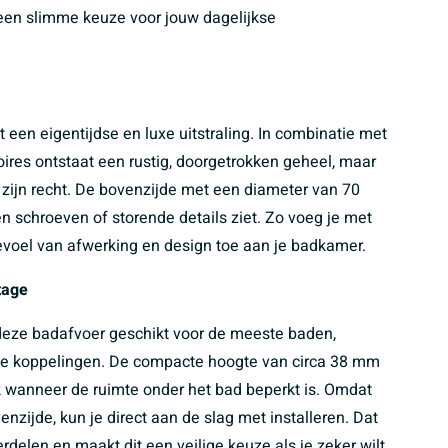
 een slimme keuze voor jouw dagelijkse
 een eigentijdse en luxe uitstraling. In combinatie met
ires ontstaat een rustig, doorgetrokken geheel, maar
 zijn recht. De bovenzijde met een diameter van 70
en schroeven of storende details ziet. Zo voeg je met
gevoel van afwerking en design toe aan je badkamer.
tage
deze badafvoer geschikt voor de meeste baden,
ale koppelingen. De compacte hoogte van circa 38 mm
k wanneer de ruimte onder het bad beperkt is. Omdat
nzijde, kun je direct aan de slag met installeren. Dat
delen en maakt dit een veilige keuze als je zeker wilt