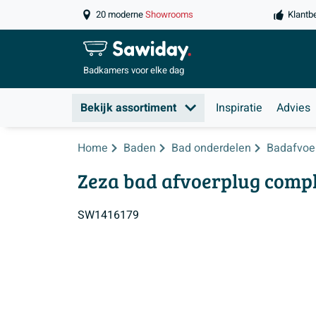
20 moderne
Showrooms
Klantb
Badkamers
voor elke dag
Bekijk assortiment
Inspiratie
Advies
Home
Baden
Bad onderdelen
Badafvoe
Zeza bad afvoerplug compl
SW1416179