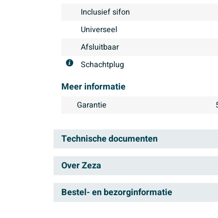
Inclusief sifon
Universeel
Afsluitbaar
Schachtplug
Meer informatie
Garantie
Technische documenten
Over Zeza
Technische productinformatie
Bij Sawiday vind je diverse
Bestel- en bezorginformatie
luxe look met een stijlvol 
Bezorgen
je design in huis voor een t