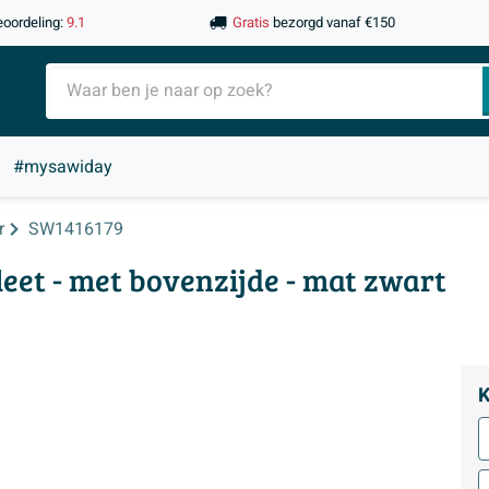
eoordeling:
9.1
Gratis
bezorgd vanaf €150
#mysawiday
r
SW1416179
eet - met bovenzijde - mat zwart
K