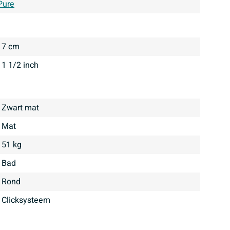
Pure
7 cm
1 1/2 inch
Zwart mat
mat
51 kg
bad
Rond
clicksysteem