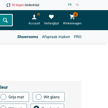
FR
NL
30 dagen
bedenktijd
0
Zoeken
Account
Verlanglijst
Winkelwagen
Showrooms
Afspraak maken
PRO
leur
Grijs mat
Wit glans