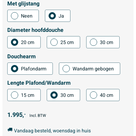
Met glijstang
Neen
Ja
Diameter hoofddouche
20 cm
25 cm
30 cm
Douchearm
Plafondarm
Wandarm gebogen
Lengte Plafond/Wandarm
15 cm
30 cm
40 cm
1.995,
-
Incl. BTW
Vandaag besteld, woensdag in huis