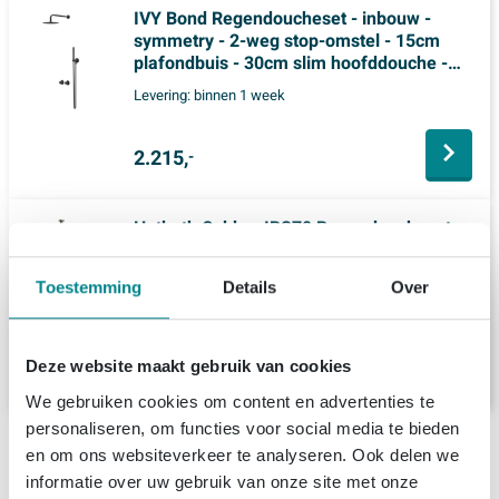
IVY Bond Regendoucheset - inbouw -
symmetry - 2-weg stop-omstel - 15cm
plafondbuis - 30cm slim hoofddouche -
glijstang met uitlaat - 150cm doucheslang -
Levering:
binnen 1 week
satin spray handdouche - Mat zwart PED
2.215,
-
Hotbath Cobber IBS70 Regendoucheset
inbouw - 15cm plafondarm - 30cm ronde
hoofddouche - staafhanddouche - nikkel
Toestemming
Details
Over
geborsteld
Levering:
binnen 1 week
2.368,
-
Deze website maakt gebruik van cookies
We gebruiken cookies om content en advertenties te
personaliseren, om functies voor social media te bieden
Productinformatie
en om ons websiteverkeer te analyseren. Ook delen we
informatie over uw gebruik van onze site met onze