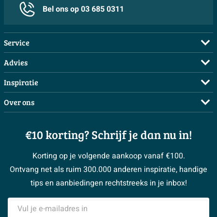
Staafmodel handdouche
Bel ons op 03 685 0311
Volumestroomklasse
B
Draadaansluiting kraan
1/2
Service
Douchearm
Plafondarm
Veelgestelde vragen
Aantal standen hoofddouche
1
Advies
Bestellen
Maak een afspraak
Vorm hoofddouche
Rond
Inspiratie
Betalen
Doe de offerte check
Vorm handdouche
Staaf
Complete badkamers
Over ons
Bezorgen / afhalen
3D tekening maken
Aantal knoppen
2
Complete toiletruimtes
Showrooms
Annuleren / retour
Advies aan huis
Moodboards
€10 korting? Schrijf je dan nu in!
Over Sawiday
Features
Garantie / klachten
Klustips
Binnenkijkers
Vacatures
Reviewbeleid
Met douchegarnituur
Ja
Korting op je volgende aankoop vanaf €100.
Klusadvies
Magazine
Sawiday PRO
Ontvang net als ruim 300.000 anderen inspiratie, handige
Inclusief roset
Ja
> Naar de klantenservice
#MySawiday
> Alle adviesmogelijkheden
BeCommerce
tips en aanbiedingen rechtstreeks in je inbox!
Omstel
Ja
Samenwerken
> Naar inspiratie
E-mailadres
Wandmontage
Ja