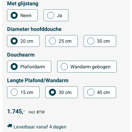
Met glijstang
Neen
Ja
Diameter hoofddouche
20 cm
25 cm
30 cm
Douchearm
Plafondarm
Wandarm gebogen
Lengte Plafond/Wandarm
15 cm
30 cm
40 cm
1.745,
-
Incl. BTW
Leverbaar vanaf 4 dagen