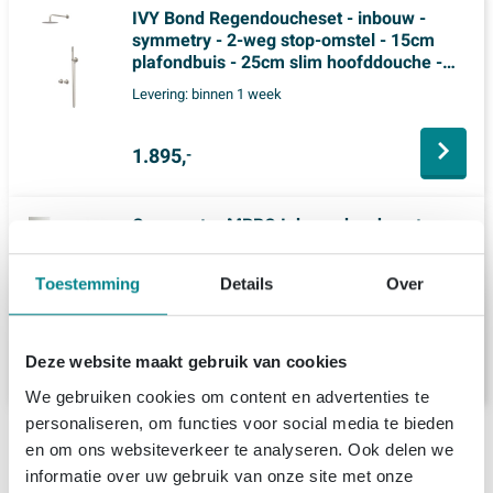
IVY Bond Regendoucheset - inbouw -
symmetry - 2-weg stop-omstel - 15cm
plafondbuis - 25cm slim hoofddouche -
glijstang met uitlaat - 150cm doucheslang -
Levering:
binnen 1 week
3-standen handdouche - Geborsteld nickel
PVD
1.895,
-
Crosswater MPRO Inbouwdoucheset -
30cm hoofddouche - plafondarm -
glijstangset - ronde handdouche - RVS
Toestemming
Details
Over
Levering:
2 - 3 weken
1.468,
52
Deze website maakt gebruik van cookies
We gebruiken cookies om content en advertenties te
personaliseren, om functies voor social media te bieden
Productinformatie
en om ons websiteverkeer te analyseren. Ook delen we
informatie over uw gebruik van onze site met onze