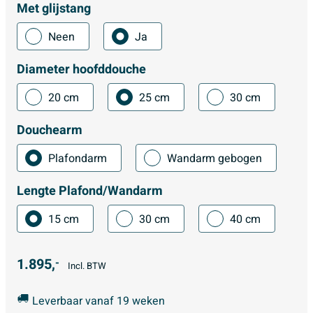
Met glijstang
Neen
Ja
Diameter hoofddouche
20 cm
25 cm
30 cm
Douchearm
Plafondarm
Wandarm gebogen
Lengte Plafond/Wandarm
15 cm
30 cm
40 cm
1.895,
-
Incl. BTW
Leverbaar vanaf 19 weken