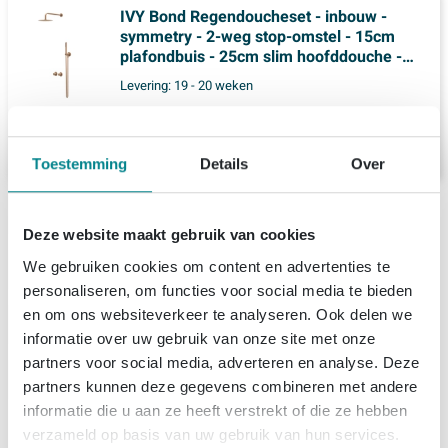
IVY Bond Regendoucheset - inbouw -
symmetry - 2-weg stop-omstel - 15cm
plafondbuis - 25cm slim hoofddouche -
glijstang met uitlaat - 150cm doucheslang -
Levering:
19 - 20 weken
3-standen handdouche - Geborsteld mat
koper PVD
1.895,
-
Toestemming
Details
Over
Productinformatie
Deze website maakt gebruik van cookies
IVY Pact Regendoucheset 3 inbouw
Specificaties
We gebruiken cookies om content en advertenties te
symmetry met 2-weg stop-omstel - 15cm
personaliseren, om functies voor social media te bieden
plafondbuis - 25cm slim hoofddouche -
en om ons websiteverkeer te analyseren. Ook delen we
Over Ivy
Artikelnummer
SW1035780
glijstang met uitlaat - doucheslang 150cm -
informatie over uw gebruik van onze site met onze
Leveranciernummer
CSP3GKBBBB
3-standen handdouche Geborsteld mat
partners voor social media, adverteren en analyse. Deze
IVY, onderdeel van Sanibell, specialiseert zich in het
Bestel- en bezorginformatie
partners kunnen deze gegevens combineren met andere
koper PVD
EAN
8718835249496
creëren van kwalitatieve fontein- en badkamerkranen.
informatie die u aan ze heeft verstrekt of die ze hebben
Bezorgen
We leggen de nadruk op duurzaamheid, kwaliteit en
Merk
Ivy
De IVY Pact Regendoucheset 3 inbouw symmetry is
verzameld op basis van uw gebruik van hun services.