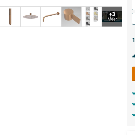
+3
Meer
1