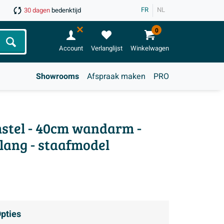
FR
NL
30 dagen
bedenktijd
0
Zoeken
Account
Verlanglijst
Winkelwagen
Showrooms
Afspraak maken
PRO
mstel - 40cm wandarm -
lang - staafmodel
pties