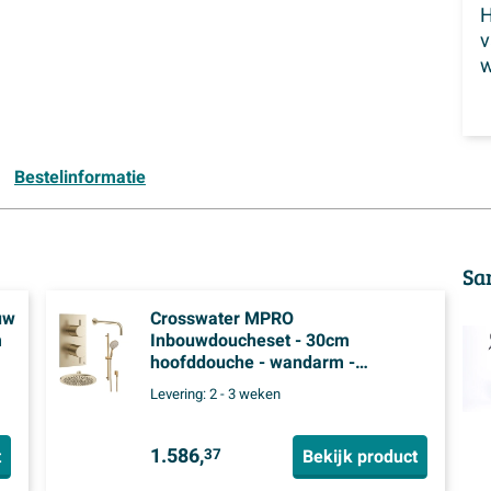
H
w
Bestelinformatie
Sa
uw
Crosswater MPRO
m
Inbouwdoucheset - 30cm
hoofddouche - wandarm -
at
glijstangset - ronde handdouche -
Levering:
2 - 3 weken
el
geborsteld messing
per
1.586,
t
Bekijk product
37