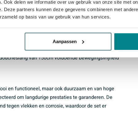
 geheel en bieden extra gemak en flexibiliteit
. Ook delen we informatie over uw gebruik van onze site met on
e. Deze partners kunnen deze gegevens combineren met andere i
erzameld op basis van uw gebruik van hun services.
t Regendoucheset ook zeer functioneel. De 2-weg stop-
n tussen de hoofddouche en de handdouche, waardoor
Aanpassen
al. De 40cm wandarm zorgt voor een optimale
de doucheslang van 150cm voldoende bewegingsvrijheid
mooi en functioneel, maar ook duurzaam en van hoge
electeerd om langdurige prestaties te garanderen. De
nd tegen vlekken en corrosie, waardoor de set er