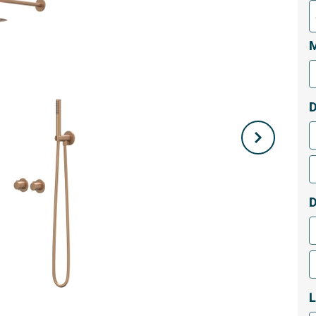
M
D
L