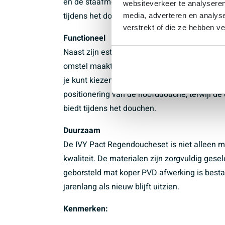
en de staafmodel handdouche completeren het
websiteverkeer te analyseren
tijdens het douchen.
media, adverteren en analys
verstrekt of die ze hebben v
Functioneel
Naast zijn esthetische waarde is de IVY Pac
omstel maakt het eenvoudig om te schakele
je kunt kiezen voor de gewenste douchestra
positionering van de hoofddouche, terwijl 
biedt tijdens het douchen.
Duurzaam
De IVY Pact Regendoucheset is niet alleen 
kwaliteit. De materialen zijn zorgvuldig ges
geborsteld mat koper PVD afwerking is besta
jarenlang als nieuw blijft uitzien.
Kenmerken: