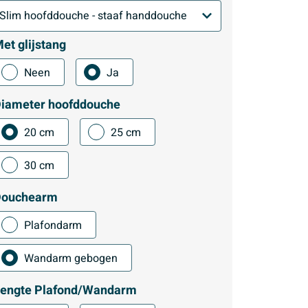
et glijstang
Neen
Ja
iameter hoofddouche
20 cm
25 cm
30 cm
Douchearm
Plafondarm
Wandarm gebogen
engte Plafond/Wandarm