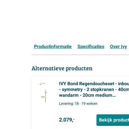
Productinformatie
Specificaties
Over Ivy
Alternatieve producten
IVY Bond Regendoucheset - inbo
- symmetry - 2 stopkranen - 40c
wandarm - 20cm medium
hoofddouche - glijstang met uitla
Levering:
18 - 19 weken
- 150cm doucheslang - staafmod
handdouche - Geborsteld mat ko
PVD
2.079,
Bekijk produc
-