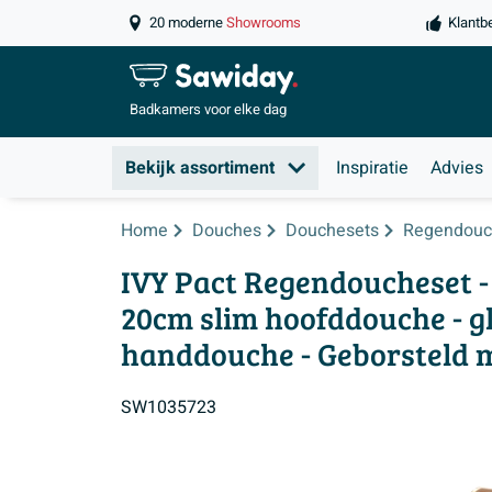
20 moderne
Showrooms
Klantb
Badkamers
voor elke dag
Bekijk assortiment
Inspiratie
Advies
Home
Douches
Douchesets
Regendouc
IVY Pact Regendoucheset -
20cm slim hoofddouche - gl
handdouche - Geborsteld 
SW1035723