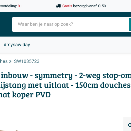
eoordeling:
9.1
Gratis
bezorgd vanaf €150
#mysawiday
hes
SW1035723
 inbouw - symmetry - 2-weg stop-o
ijstang met uitlaat - 150cm douches
mat koper PVD
O