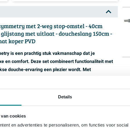
symmetry met 2-weg stop-omstel - 40cm
lijstang met uitlaat - doucheslang 150cm -
mat koper PVD
try is een prachtig stuk vakmanschap dat je
e en comfort. Deze set combineert functionaliteit met
ijkse douche-ervaring een plezier wordt. Met
twerp is deze doucheset een must-have voor elke
Details
 en stijl uit. Het geborsteld mat koper PVD afwerking
set. De 20cm slim hoofddouche zorgt voor een
 van cookies
ende regendouche-ervaring. De glijstang met uitlaat
ent en advertenties te personaliseren, om functies voor social