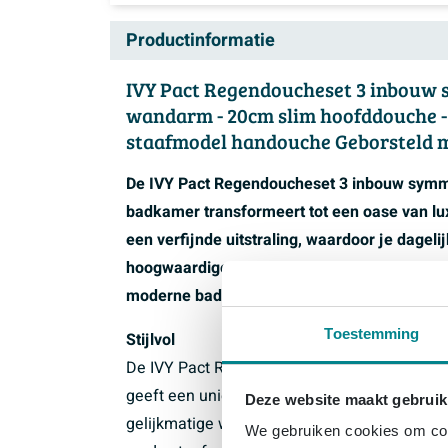
Productinformatie
IVY Pact Regendoucheset 3 inbouw 
wandarm - 20cm slim hoofddouche - g
staafmodel handouche Geborsteld 
De IVY Pact Regendoucheset 3 inbouw symme
badkamer transformeert tot een oase van lux
een verfijnde uitstraling, waardoor je dagel
hoogwaardige materialen en een stijlvol on
moderne badkamer.
Toestemming
Stijlvol
De IVY Pact Regendoucheset straalt elegantie
geeft een unieke en luxe uitstraling aan de 
Deze website maakt gebruik
gelijkmatige waterverdeling en een ontspann
We gebruiken cookies om cont