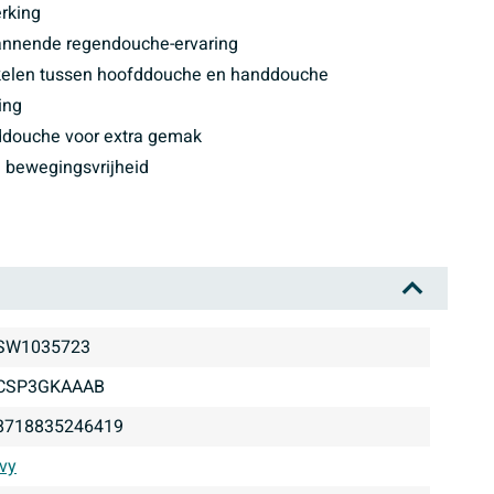
erking
annende regendouche-ervaring
akelen tussen hoofddouche en handdouche
ing
nddouche voor extra gemak
 bewegingsvrijheid
SW1035723
CSP3GKAAAB
8718835246419
Ivy