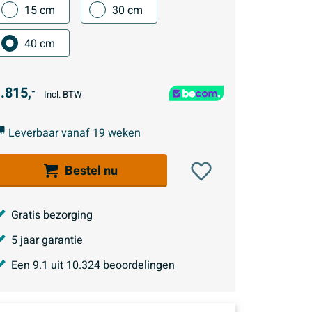
15 cm
30 cm
40 cm
.815,
-
Incl. BTW
Leverbaar vanaf 19 weken
Bestel nu
Gratis bezorging
5 jaar garantie
Een
9.1
uit
10.324
beoordelingen