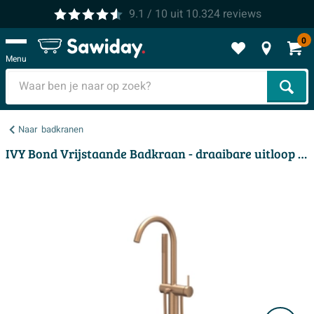
9.1
/ 10
uit
10.324
reviews
0
Menu
Zoek
Naar
badkranen
IVY Bond Vrijstaande Badkraan - draaibare uitloop - 150cm - doucheslang - staafhanddouche - mat koper PVD