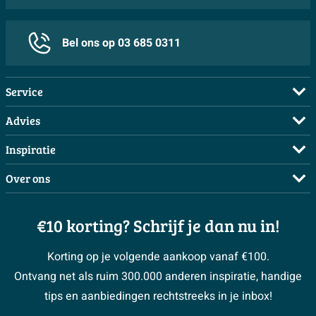
Features
Bel ons op 03 685 0311
Met douchegarnituur
Ja
Omstel
Neen
Service
Met slang
Ja
Veelgestelde vragen
Advies
Met handdouche
Ja
Bestellen
Maak een afspraak
Inspiratie
Thermostatisch
Neen
Betalen
Doe de offerte check
Complete badkamers
Met terugstroombeveiliging
Ja
Over ons
Bezorgen / afhalen
3D tekening maken
Complete toiletruimtes
Inclusief inbouwdeel
Neen
Showrooms
Annuleren / retour
Advies aan huis
Moodboards
€10 korting? Schrijf je dan nu in!
Over Sawiday
Met handdoucheset
Ja
Garantie / klachten
Klustips
Binnenkijkers
Vacatures
Temperatuurbegrenzing
Ja
Reviewbeleid
Korting op je volgende aankoop vanaf €100.
Klusadvies
Magazine
Sawiday PRO
Ontvang net als ruim 300.000 anderen inspiratie, handige
Mengkraan
Ja
> Naar de klantenservice
#MySawiday
> Alle adviesmogelijkheden
BeCommerce
tips en aanbiedingen rechtstreeks in je inbox!
Met uitloop
Ja