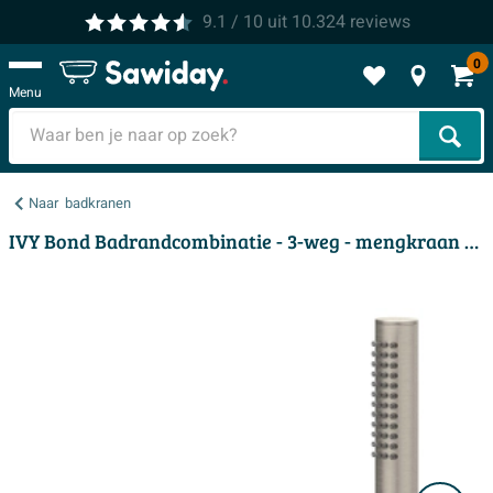
9.1
/ 10
uit
10.324
reviews
0
Menu
Zoek
Naar
badkranen
IVY Bond Badrandcombinatie - 3-weg - mengkraan - uittrekbare handdouche - zonder uitloop - Geborsteld nickel PVD