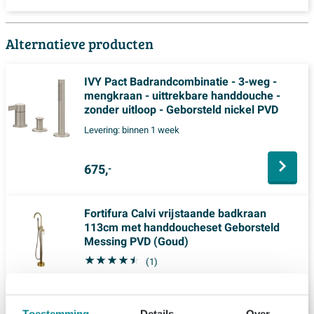
Alternatieve producten
IVY Pact Badrandcombinatie - 3-weg -
mengkraan - uittrekbare handdouche -
zonder uitloop - Geborsteld nickel PVD
Levering:
binnen 1 week
675,
-
Fortifura Calvi vrijstaande badkraan
113cm met handdoucheset Geborsteld
Messing PVD (Goud)
(1)
Levering:
binnen 3 dagen
Toestemming
Details
Over