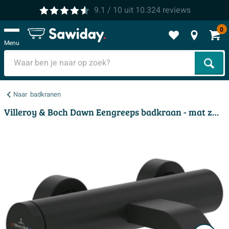
9.1
/ 10
uit
10.324
reviews
0
Menu
Zoek
Naar
badkranen
Villeroy & Boch Dawn Eengreeps badkraan - mat zwart