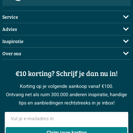
Service
Veelgestelde vragen
Advies
Bestellen
Maak een afspraak
Inspiratie
Betalen
Doe de offerte check
Complete badkamers
Over ons
Bezorgen / afhalen
3D tekening maken
Complete toiletruimtes
Showrooms
Annuleren / retour
Advies aan huis
Moodboards
€10 korting? Schrijf je dan nu in!
Over Sawiday
Garantie / klachten
Klustips
Binnenkijkers
Vacatures
Reviewbeleid
Korting op je volgende aankoop vanaf €100.
Klusadvies
Magazine
Sawiday PRO
Ontvang net als ruim 300.000 anderen inspiratie, handige
> Naar de klantenservice
#MySawiday
> Alle adviesmogelijkheden
BeCommerce
tips en aanbiedingen rechtstreeks in je inbox!
Samenwerken
> Naar inspiratie
E-mailadres
> Alles over showrooms
Claim jouw korting