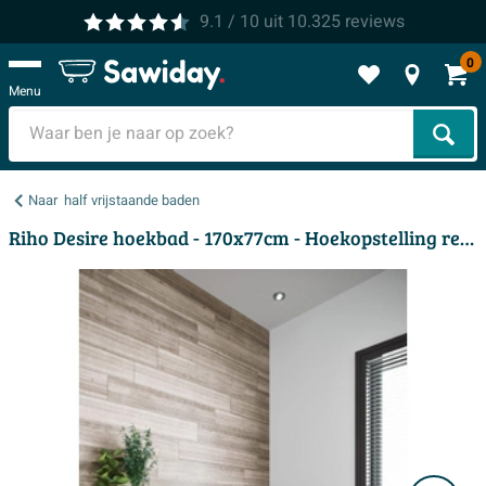
9.1
/ 10
uit
10.325
reviews
0
Menu
Zoek
Naar
half vrijstaande baden
Riho Desire hoekbad - 170x77cm - Hoekopstelling rechts - met LED-plint - met chromen badvuller - acryl wit hoogglans