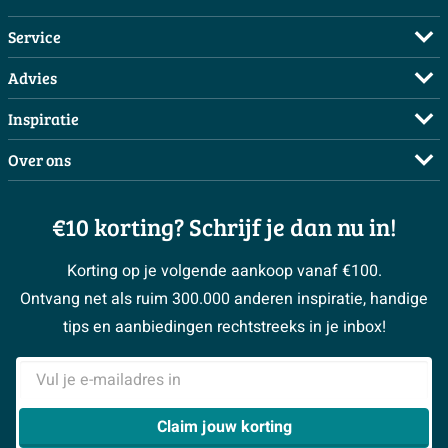
Service
Veelgestelde vragen
Advies
Bestellen
Maak een afspraak
Inspiratie
Betalen
Doe de offerte check
Complete badkamers
Over ons
Bezorgen / afhalen
3D tekening maken
Complete toiletruimtes
Showrooms
Annuleren / retour
Advies aan huis
Moodboards
€10 korting? Schrijf je dan nu in!
Over Sawiday
Garantie / klachten
Klustips
Binnenkijkers
Vacatures
Reviewbeleid
Korting op je volgende aankoop vanaf €100.
Klusadvies
Magazine
Sawiday PRO
Ontvang net als ruim 300.000 anderen inspiratie, handige
> Naar de klantenservice
#MySawiday
> Alle adviesmogelijkheden
BeCommerce
tips en aanbiedingen rechtstreeks in je inbox!
Samenwerken
> Naar inspiratie
E-mailadres
> Alles over showrooms
Claim jouw korting