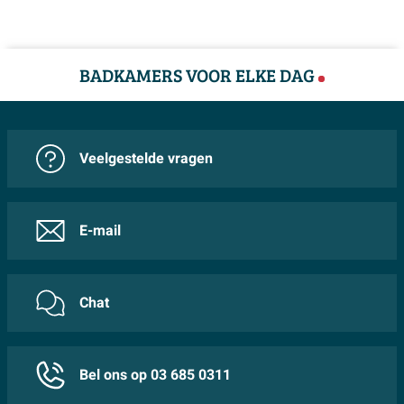
Afmetingen: 170x77cm
Hoekopstelling rechts
BADKAMERS VOOR ELKE DAG
Chromen badvuller inbegrepen
Acryl wit hoogglans afwerking
Ergonomisch design voor comfort
Veelgestelde vragen
E-mail
Chat
Bel ons op 03 685 0311