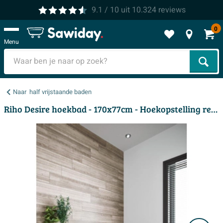
9.1
/ 10
uit
10.324
reviews
0
Menu
Zoek
Naar
half vrijstaande baden
Riho Desire hoekbad - 170x77cm - Hoekopstelling rechts - met chromen badvuller - acryl wit hoogglans