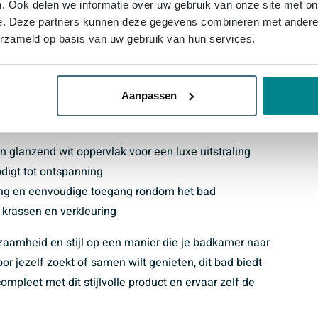
. Ook delen we informatie over uw gebruik van onze site met on
 dit bad vormt de perfecte basis voor een badkamer
e. Deze partners kunnen deze gegevens combineren met andere i
jstaande karakter geeft je bovendien de vrijheid om het
erzameld op basis van uw gebruik van hun services.
ra flexibiliteit biedt bij het inrichten van je badkamer.
Aanpassen
59 cm hoog – ideaal voor comfortabel badderen
 glanzend wit oppervlak voor een luxe uitstraling
digt tot ontspanning
sing en eenvoudige toegang rondom het bad
 krassen en verkleuring
zaamheid en stijl op een manier die je badkamer naar
or jezelf zoekt of samen wilt genieten, dit bad biedt
pleet met dit stijlvolle product en ervaar zelf de