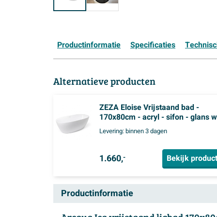
Productinformatie
Specificaties
Technis
Alternatieve producten
ZEZA Eloise Vrijstaand bad -
170x80cm - acryl - sifon - glans w
Levering:
binnen 3 dagen
1.660,
Bekijk produc
-
Productinformatie
Arcqua Ica vrijstaand ligbad 170x80