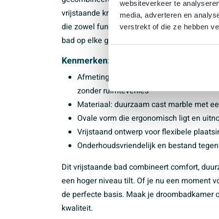
websiteverkeer te analyseren
vrijstaande kraan of een moderne wandkraan,
media, adverteren en analys
die zowel functioneel als stijlvol is. Het vri
verstrekt of die ze hebben v
bad op elke gewenste plek te plaatsen, wat ext
Kenmerken:
Afmetingen: 170 cm lang, 80 cm breed, 
zonder ruimteverlies
Materiaal: duurzaam cast marble met een
Ovale vorm die ergonomisch ligt en uitno
Vrijstaand ontwerp voor flexibele plaat
Onderhoudsvriendelijk en bestand tegen
Dit vrijstaande bad combineert comfort, duur
een hoger niveau tilt. Of je nu een moment vo
de perfecte basis. Maak je droombadkamer com
kwaliteit.