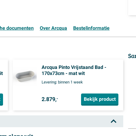
che documenten
Over Arcqua
Bestelinformatie
Sa
Arcqua Pinto Vrijstaand Bad -
it
170x73cm - mat wit
Levering:
binnen 1 week
2.879,
t
Bekijk product
-
cm glans wit