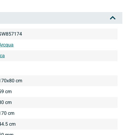
SW857174
Arcqua
Ica
170x80 cm
59 cm
80 cm
170 cm
44.5 cm
50 mm