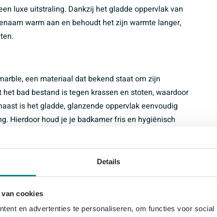
n luxe uitstraling. Dankzij het gladde oppervlak van
genaam warm aan en behoudt het zijn warmte langer,
ten.
marble, een materiaal dat bekend staat om zijn
t het bad bestand is tegen krassen en stoten, waardoor
aarnaast is het gladde, glanzende oppervlak eenvoudig
g. Hierdoor houd je je badkamer fris en hygiënisch
leen een stijlvolle keuze, maar ook een praktische
Details
ijdloze ovale vorm zorgen ervoor dat dit bad een echte
 van cookies
eloos bij verschillende interieurstijlen en kan
ent en advertenties te personaliseren, om functies voor social
ccessoires. Of je nu kiest voor een klassieke