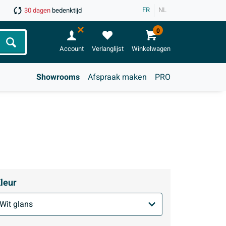
FR
NL
30 dagen
bedenktijd
0
Zoeken
Account
Verlanglijst
Winkelwagen
Showrooms
Afspraak maken
PRO
leur