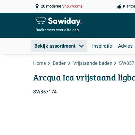
20 moderne
Showrooms
Klantb
Badkamers
voor elke dag
Bekijk assortiment
Inspiratie
Advies
Home
Baden
Vrijstaande baden
SW857
Arcqua Ica vrijstaand ligb
SW857174