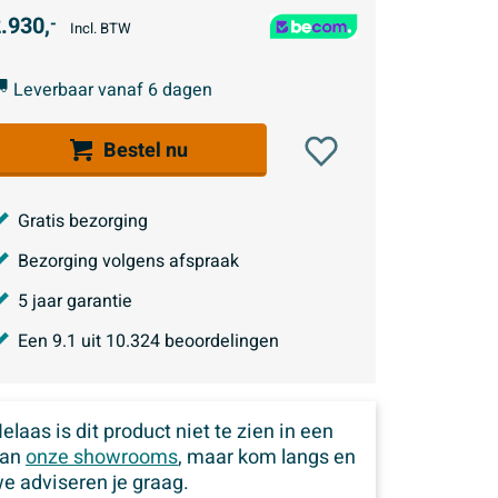
.930,
-
Incl. BTW
Leverbaar vanaf 6 dagen
Bestel nu
Gratis bezorging
Bezorging volgens afspraak
5 jaar garantie
Een
9.1
uit
10.324
beoordelingen
elaas is dit product niet te zien in een
van
onze showrooms
, maar kom langs en
e adviseren je graag.