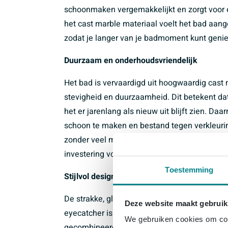
schoonmaken vergemakkelijkt en zorgt voor ee
het cast marble materiaal voelt het bad aan
zodat je langer van je badmoment kunt genie
Duurzaam en onderhoudsvriendelijk
Het bad is vervaardigd uit hoogwaardig cast 
stevigheid en duurzaamheid. Dit betekent da
het er jarenlang als nieuw uit blijft zien. D
schoon te maken en bestand tegen verkleurin
zonder veel moeite. Dit maakt het bad niet al
investering voor dagelijks gebruik.
Toestemming
Stijlvol design en veelzijdigheid
De strakke, glanzend witte afwerking en de t
Deze website maakt gebruik
eyecatcher is in elke badkamer. Het past moeit
We gebruiken cookies om cont
gecombineerd worden met diverse kranen en a