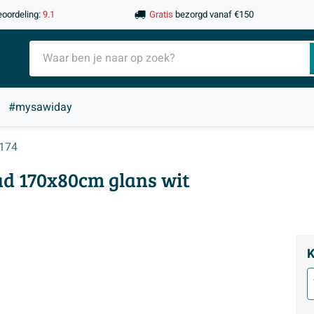
eoordeling:
9.1
Gratis
bezorgd vanaf €150
#mysawiday
174
ad 170x80cm glans wit
K