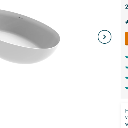
2
H
w