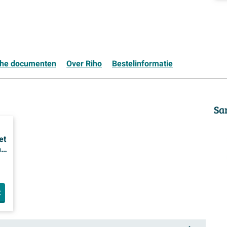
che documenten
Over Riho
Bestelinformatie
Sa
et
n
t