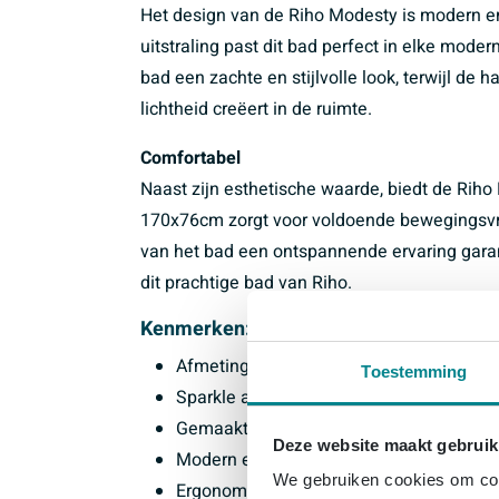
Het design van de Riho Modesty is modern en e
uitstraling past dit bad perfect in elke mode
bad een zachte en stijlvolle look, terwijl de 
lichtheid creëert in de ruimte.
Comfortabel
Naast zijn esthetische waarde, biedt de Rih
170x76cm zorgt voor voldoende bewegingsvrij
van het bad een ontspannende ervaring garan
dit prachtige bad van Riho.
Kenmerken:
Afmetingen: 170x76cm
Toestemming
Sparkle afwerking met chromen badvull
Gemaakt van hoogwaardig acryl in wit ve
Deze website maakt gebruik
Modern en eigentijds design
We gebruiken cookies om cont
Ergonomische vorm voor optimaal comfo