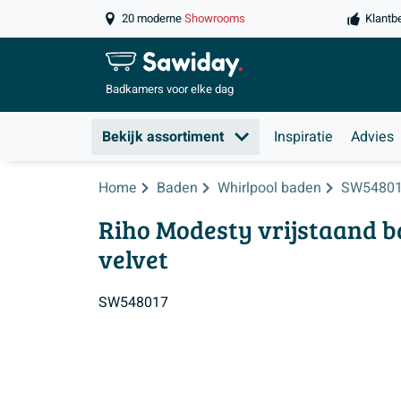
20 moderne
Showrooms
Klantb
Badkamers
voor elke dag
Bekijk assortiment
Inspiratie
Advies
Home
Baden
Whirlpool baden
SW5480
Riho Modesty vrijstaand ba
velvet
SW548017