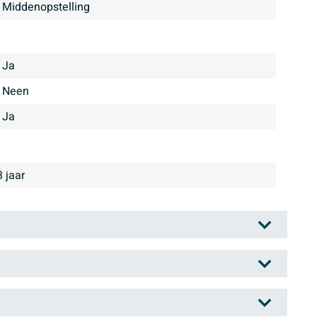
Middenopstelling
Ja
Neen
Ja
3 jaar
nitair. Die is duidelijk te herkennen in de eigentijdse