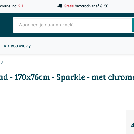
eoordeling:
9.1
Gratis
bezorgd vanaf €150
#mysawiday
17
d - 170x76cm - Sparkle - met chrome
4