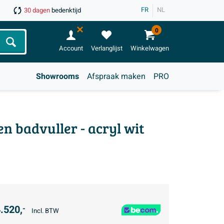
FR
NL
30 dagen
bedenktijd
0
Zoeken
Account
Verlanglijst
Winkelwagen
Showrooms
Afspraak maken
PRO
n badvuller - acryl wit
.520,
-
Incl. BTW