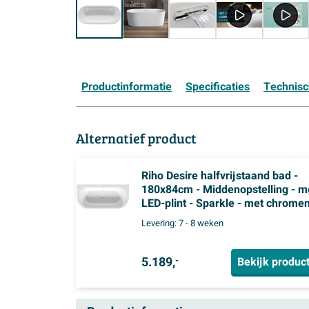
Productinformatie
Specificaties
Technis
Alternatief product
Riho Desire halfvrijstaand bad -
180x84cm - Middenopstelling - m
LED-plint - Sparkle - met chrome
badvuller - acryl wit velvet
Levering:
7 - 8 weken
5.189,
Bekijk produc
-