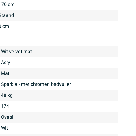
170 cm
staand
0 cm
Wit velvet mat
Acryl
mat
Sparkle - met chromen badvuller
48 kg
174 l
Ovaal
Wit