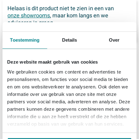
Helaas is dit product niet te zien in een van
onze showrooms
, maar kom langs en we
adviseren je graag.
Toestemming
Details
Over
Deze website maakt gebruik van cookies
Productinformatie
We gebruiken cookies om content en advertenties te
Forzalaqua Reno 2.0 spiegel 160x50cm
personaliseren, om functies voor social media te bieden
Specificaties
Rechthoek zonder verlichting met frame
en om ons websiteverkeer te analyseren. Ook delen we
Massief Eiken Silver Grey
informatie over uw gebruik van onze site met onze
Bestel- en bezorginformatie
Artikelnummer
SW492611
partners voor social media, adverteren en analyse. Deze
Met deze royale wandspiegel met massief eiken frame
Leveranciernummer
8071735
partners kunnen deze gegevens combineren met andere
Bezorgen
voeg je in één keer extra licht, ruimte en sfeer toe aan je
informatie die u aan ze heeft verstrekt of die ze hebben
EAN
7445930620684
verzameld op basis van uw gebruik van hun services.
badkamer. Door de flinke breedte is dit model bijzonder
In de winkelwagen zie je de verwachte leverdatum van
Merk
Forzalaqua
geschikt boven een dubbel of lang wastafelmeubel, in
de totale bestelling. Kies zelf een bezorgdag.