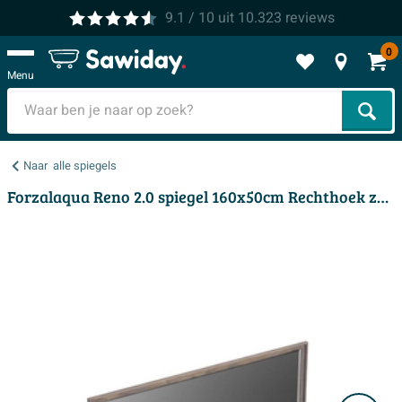
9.1
/ 10
uit
10.323
reviews
0
Menu
Zoek
Naar
alle spiegels
Forzalaqua Reno 2.0 spiegel 160x50cm Rechthoek zonder verlichting met frame Massief Eiken Silver Grey