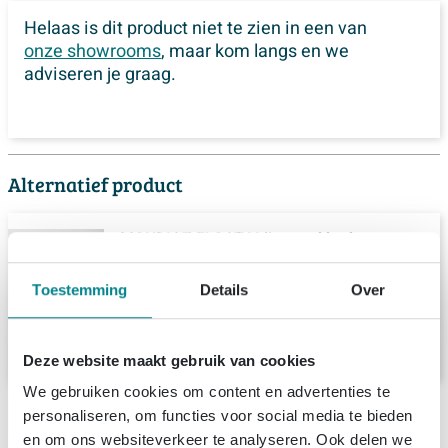
Helaas is dit product niet te zien in een van
onze showrooms
, maar kom langs en we
adviseren je graag.
Alternatief product
MONDIAZ FLOAT Vrijstaand bad -
170x80cm - kleur Plata / Plata
Levering:
8 - 9 weken
Toestemming
Details
Over
3.272,
-
Deze website maakt gebruik van cookies
We gebruiken cookies om content en advertenties te
Productinformatie
personaliseren, om functies voor social media te bieden
en om ons websiteverkeer te analyseren. Ook delen we