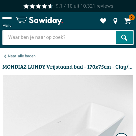
9.1
/ 10
uit
10.321
reviews
0
Menu
Zoek
Naar
alle baden
MONDIAZ LUNDY Vrijstaand bad - 170x75cm - Clay/talc