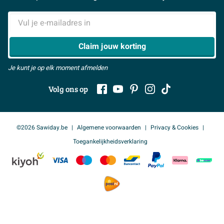
contact met ons op. Er is veel mogelijk!
Samenwerken
> Naar inspiratie
E-mailadres
> Alles over showrooms
Claim jouw korting
Je kunt je op elk moment afmelden
Volg ons op
©2026 Sawiday.be
Algemene voorwaarden
Privacy & Cookies
Toegankelijkheidsverklaring