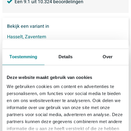
Een
9.1
uit
10.324
beoordelingen
Bekijk een variant in
Hasselt
,
Zaventem
Toestemming
Details
Over
Productinformatie
Deze website maakt gebruik van cookies
MONDIAZ FLOAT Vrijstaand bad - 170x80cm -
Specificaties
Cale/talc
We gebruiken cookies om content en advertenties te
personaliseren, om functies voor social media te bieden
Technische documenten
Artikelnummer
SW491496
Met dit royale, vrijstaande bad creëer je in één keer een
en om ons websiteverkeer te analyseren. Ook delen we
Merk
Mondiaz
echte spa-uitstraling in je badkamer. De ovale vorm
informatie over uw gebruik van onze site met onze
Over Mondiaz
Technische Tekening
partners voor social media, adverteren en analyse. Deze
oogt zacht en tijdloos, terwijl de matte grijstint aan de
Serie
FLOAT
partners kunnen deze gegevens combineren met andere
buitenzijde prachtig combineert met het witte
Kleurenoverzicht
Bestel- en bezorginformatie
informatie die u aan ze heeft verstrekt of die ze hebben