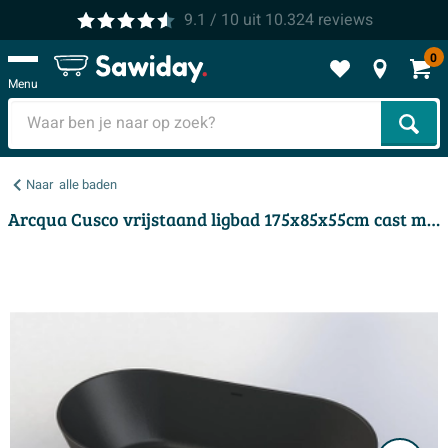
9.1
/ 10
uit
10.324
reviews
0
Menu
Zoek
Naar
alle baden
Arcqua Cusco vrijstaand ligbad 175x85x55cm cast marble Mat Zwart