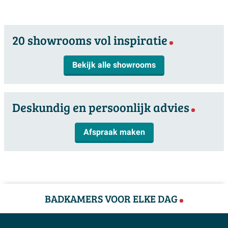
Inclusief waskom
Neen
Meer informatie
20 showrooms vol inspiratie
Garantie
2 jaar
Bekijk alle showrooms
Deskundig en persoonlijk advies
Afspraak maken
BADKAMERS VOOR ELKE DAG