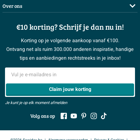
Doe de offerte check
Complete badkamers
Over ons
Bezorgen / afhalen
3D tekening maken
Complete toiletruimtes
Showrooms
Annuleren / retour
Advies aan huis
Moodboards
€10 korting? Schrijf je dan nu in!
Over Sawiday
Garantie / klachten
Klustips
Binnenkijkers
Vacatures
Reviewbeleid
Korting op je volgende aankoop vanaf €100.
Klusadvies
Magazine
Sawiday PRO
Ontvang net als ruim 300.000 anderen inspiratie, handige
> Naar de klantenservice
#MySawiday
> Alle adviesmogelijkheden
BeCommerce
tips en aanbiedingen rechtstreeks in je inbox!
Samenwerken
> Naar inspiratie
E-mailadres
> Alles over showrooms
Claim jouw korting
Je kunt je op elk moment afmelden
Volg ons op
©2026 Sawiday.be
Algemene voorwaarden
Privacy & Cookies