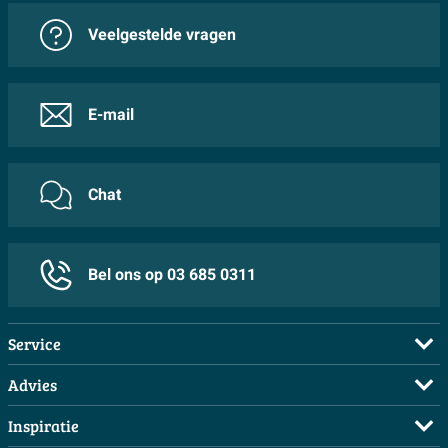
Veelgestelde vragen
E-mail
Chat
Bel ons op 03 685 0311
Service
Veelgestelde vragen
Advies
Bestellen
Maak een afspraak
Inspiratie
Betalen