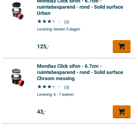
Mondiaz Click sifon - 6.7cm -
ruimtebesparend - rond - Solid surface
Kleur binnenkom
Wit
Urban
Features
(3)
Levering:
binnen 3 dagen
Met overloop
Neen
Met spiegel
Neen
125,
-
Met spiegelkast
Neen
Mondiaz Click sifon - 6.7cm -
Inclusief sifon
Neen
ruimtebesparend - rond - Solid surface
Softclose
Ja
Chroom messing
(3)
Inclusief kraan
Neen
Levering:
6 - 7 weken
Met verlichting
Neen
Antibacterieel
Ja
43,
-
Met handdoekhouder
Neen
Met afvoerplug
Neen