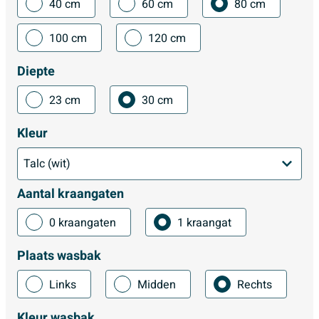
40 cm
60 cm
80 cm
100 cm
120 cm
Diepte
23 cm
30 cm
Kleur
Aantal kraangaten
0 kraangaten
1 kraangat
Plaats wasbak
Links
Midden
Rechts
Kleur wasbak