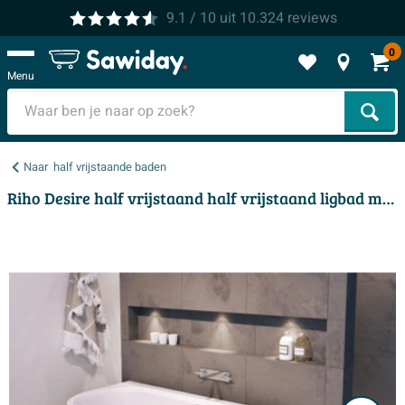
9.1
/ 10
uit
10.324
reviews
0
Menu
Zoek
Naar
half vrijstaande baden
Riho Desire half vrijstaand half vrijstaand ligbad met overloop 180x84cm met Sifon Mat Wit