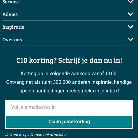
Service
Veelgestelde vragen
Advies
Bestellen
Maak een afspraak
Inspiratie
Betalen
Doe de offerte check
Complete badkamers
Over ons
Bezorgen / afhalen
3D tekening maken
Complete toiletruimtes
Showrooms
Annuleren / retour
Advies aan huis
Moodboards
€10 korting? Schrijf je dan nu in!
Over Sawiday
Garantie / klachten
Klustips
Binnenkijkers
Vacatures
Reviewbeleid
Korting op je volgende aankoop vanaf €100.
Klusadvies
Magazine
Sawiday PRO
Ontvang net als ruim 300.000 anderen inspiratie, handige
> Naar de klantenservice
#MySawiday
> Alle adviesmogelijkheden
BeCommerce
tips en aanbiedingen rechtstreeks in je inbox!
Samenwerken
> Naar inspiratie
E-mailadres
> Alles over showrooms
Claim jouw korting
Je kunt je op elk moment afmelden