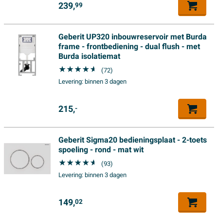
badkamermeubelen met een verrassend design. Door
239,
99
het ruime assortiment van Riho zit er altijd wel iets
tussen dat past bij uw badkamerstijl. Met ruim 30 jaar
Geberit UP320 inbouwreservoir met Burda
ervaring mag het bedrijf zich met recht
frame - frontbediening - dual flush - met
badkamerspecialist noemen. Riho heeft één ambitie: u
Burda isolatiemat
de badkamer van uw dromen laten creëren.
(72)
Levering:
binnen 3 dagen
Belangrijkste kenmerken
215,
-
180x84 cm
Ovaal
Wit mat
Geberit Sigma20 bedieningsplaat - 2-toets
spoeling - rond - mat wit
Acryl
(93)
Inclusief sifon
Levering:
binnen 3 dagen
149,
02