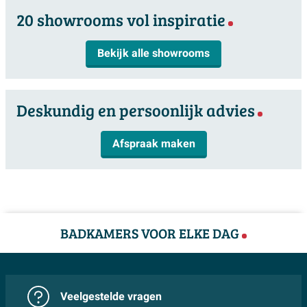
Afmetingen: 184x84cm
20 showrooms vol inspiratie
Features
Hoekopstelling links
Incl. afvoer
Ja
Inclusief chromen badvuller
Bekijk alle showrooms
Materiaal: Acryl wit glans
Met overloop
Ja
Incl. poten
Ja
Deskundig en persoonlijk advies
Met verlichting
Neen
Hoekbad
Ja
Afspraak maken
Poten verstelbaar
Ja
Hoekmontage
Ja
Hoekmodel
Ja
BADKAMERS VOOR ELKE DAG
Oppervlaktestructuur
Vlak
Meer informatie
Veelgestelde vragen
Garantie
10 jaar