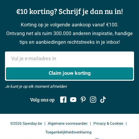
Showrooms
Annuleren / retour
Advies aan huis
Moodboards
€10 korting? Schrijf je dan nu in!
Over Sawiday
Garantie / klachten
Klustips
Binnenkijkers
Vacatures
Reviewbeleid
Korting op je volgende aankoop vanaf €100.
Klusadvies
Magazine
Sawiday PRO
Ontvang net als ruim 300.000 anderen inspiratie, handige
> Naar de klantenservice
#MySawiday
> Alle adviesmogelijkheden
BeCommerce
tips en aanbiedingen rechtstreeks in je inbox!
Samenwerken
> Naar inspiratie
E-mailadres
> Alles over showrooms
Claim jouw korting
Je kunt je op elk moment afmelden
Volg ons op
©2026 Sawiday.be
Algemene voorwaarden
Privacy & Cookies
Toegankelijkheidsverklaring