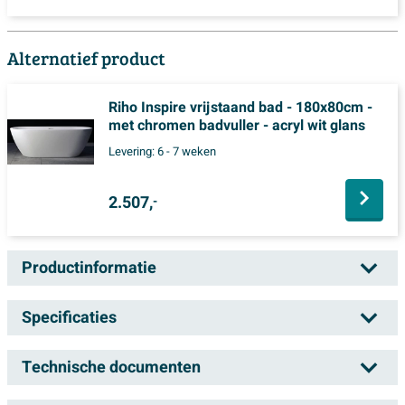
Alternatief product
Riho Inspire vrijstaand bad - 180x80cm -
met chromen badvuller - acryl wit glans
Levering:
6 - 7 weken
2.507,
-
Productinformatie
Riho Desire hoekbad - 184x84cm -
Specificaties
Hoekopstelling links - met chromen
badvuller - Acryl wit glans
Technische documenten
Artikelnummer
SW412199
Ontdek de schoonheid van het Riho Desire hoekbad!
Leveranciernummer
B087007005