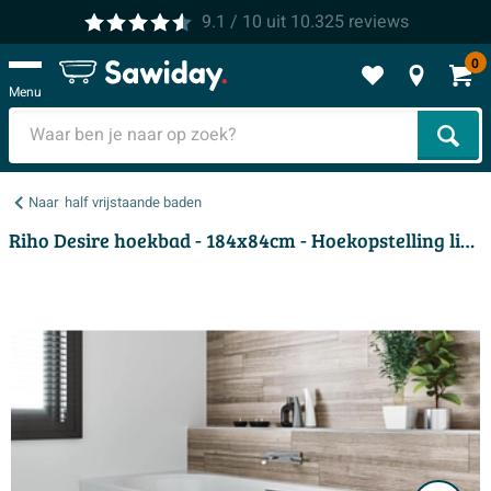
9.1
/ 10
uit
10.325
reviews
0
Menu
Zoek
Naar
half vrijstaande baden
Riho Desire hoekbad - 184x84cm - Hoekopstelling links - met chromen badvuller - Acryl wit glans