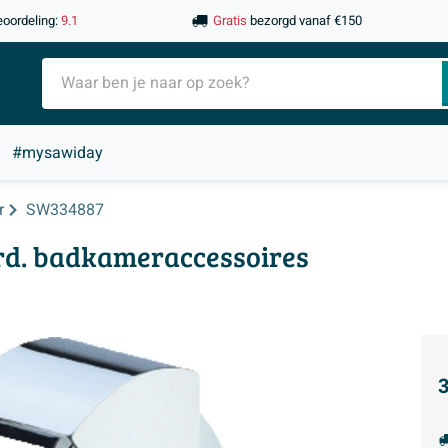
eoordeling:
9.1
Gratis
bezorgd vanaf €150
#mysawiday
r
SW334887
rd. badkameraccessoires
3