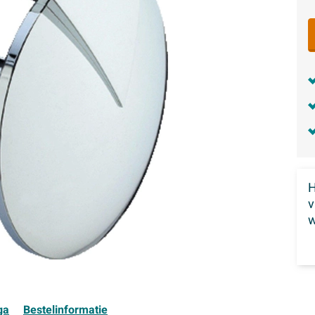
H
w
ga
Bestelinformatie