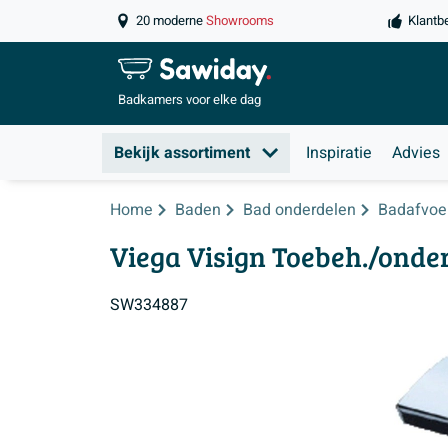
20 moderne
Showrooms
Klantb
Badkamers
voor elke dag
Bekijk assortiment
Inspiratie
Advies
Home
Baden
Bad onderdelen
Badafvoe
Viega Visign Toebeh./onde
SW334887