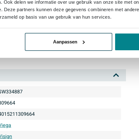
. Ook delen we informatie over uw gebruik van onze site met on
meraccessoires maak je jouw sanitaire installatie
e. Deze partners kunnen deze gegevens combineren met andere i
are afwerking. Ideaal wanneer je je badkamer wilt
erzameld op basis van uw gebruik van hun services.
vangen zonder concessies te doen aan comfort. Kies
ke dag van een verzorgd en goed functionerend
Aanpassen
SW334887
309664
4015211309664
Viega
Visign