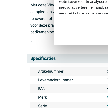
websiteverkeer te analyseren
Met deze Viega Visign Toebeh./onderd. badka
media, adverteren en analys
compleet en zorg je voor een nette, betrouwb
verstrekt of die ze hebben v
renoveren of bestaande onderdelen wilt ver
voor deze praktische oplossing en geniet el
badkamervoorziening.
",
Specificaties
Artikelnummer
Leveranciernummer
EAN
Merk
Serie