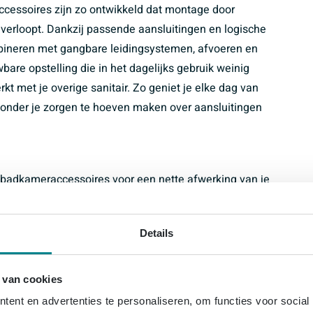
cessoires zijn zo ontwikkeld dat montage door
t verloopt. Dankzij passende aansluitingen en logische
bineren met gangbare leidingsystemen, afvoeren en
wbare opstelling die in het dagelijks gebruik weinig
 met je overige sanitair. Zo geniet je elke dag van
onder je zorgen te hoeven maken over aansluitingen
badkameraccessoires voor een nette afwerking van je
ires te vervangen of te upgraden
Details
me installatie in de badkamer
erne en tijdloze badkamerstijlen
k van douche, wastafel en toilet
 van cookies
rdelen en leidingsystemen
ent en advertenties te personaliseren, om functies voor social