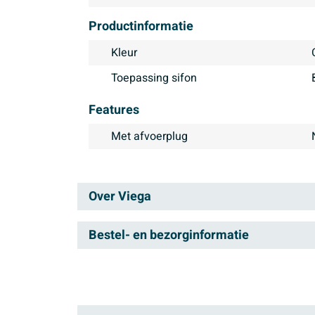
Productinformatie
Kleur
Toepassing sifon
Features
Met afvoerplug
Over Viega
Viega is al jaren marktleider
Bestel- en bezorginformatie
dan ook alle soorten install
Bezorgen
producten zijn ontwikkeld me
kwaliteit en het design. Eleg
In de winkelwagen zie je de verwachte leverd
staat. Het Duitse familiebed