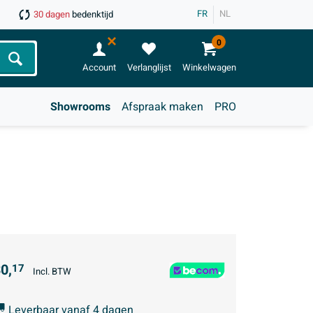
FR
NL
30 dagen
bedenktijd
0
Zoeken
Account
Verlanglijst
Winkelwagen
Showrooms
Afspraak maken
PRO
0,
17
Incl. BTW
Leverbaar vanaf 4 dagen