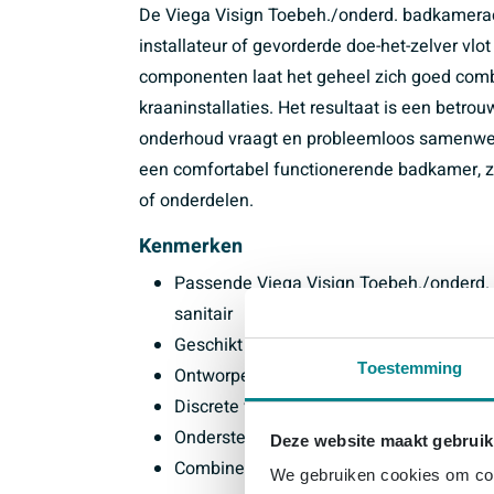
De Viega Visign Toebeh./onderd. badkamerac
installateur of gevorderde doe-het-zelver vlo
componenten laat het geheel zich goed com
kraaninstallaties. Het resultaat is een betrou
onderhoud vraagt en probleemloos samenwerkt
een comfortabel functionerende badkamer, z
of onderdelen.
Kenmerken
Passende Viega Visign Toebeh./onderd. 
sanitair
Geschikt om bestaande badkameraccesso
Toestemming
Ontworpen voor een betrouwbare, duurza
Discrete vormgeving die aansluit bij mod
Ondersteunt comfortabel dagelijks gebrui
Deze website maakt gebruik
Combineerbaar met diverse sanitaironde
We gebruiken cookies om cont