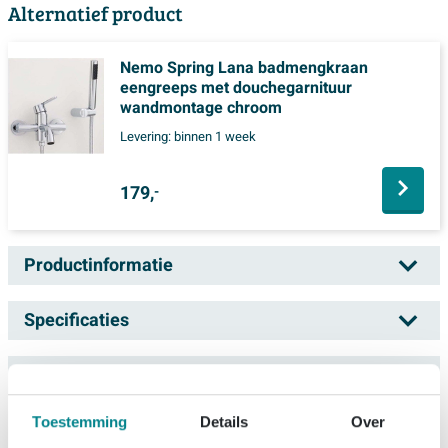
Alternatief product
Nemo Spring Lana badmengkraan
eengreeps met douchegarnituur
wandmontage chroom
Levering:
binnen 1 week
179,
-
Productinformatie
Nemo Spring Tonco baddouchemengkraan
Specificaties
eengreeps met douchegarnituur chroom
Technische documenten
Artikelnummer
SW294295
Deze complete bad/douchekraan met bijpassend
Merk
Nemo
douchegarnituur is een slimme keuze als je jouw
Toestemming
Details
Over
Over Nemo
Technische productinformatie
badkamer een moderne, rustige uitstraling wilt geven
Serie
Spring