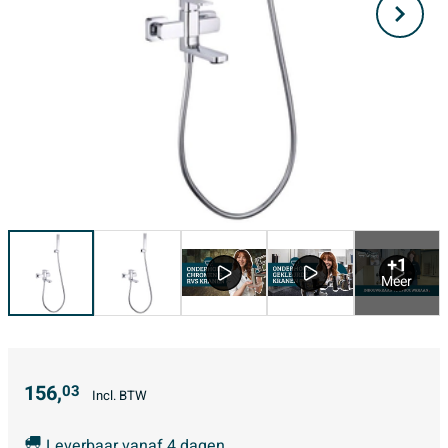
+1
Meer
156,
03
Incl. BTW
Leverbaar vanaf 4 dagen