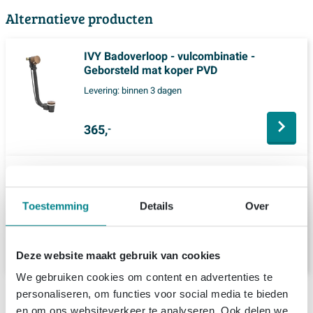
Alternatieve producten
IVY Badoverloop - vulcombinatie -
Geborsteld mat koper PVD
Levering:
binnen 3 dagen
365,
-
Hotbath Archie Badoverloop verlengd BCP
Geborsteld Koper PVD
Toestemming
Details
Over
Levering:
binnen 1 week
393,
-
Deze website maakt gebruik van cookies
We gebruiken cookies om content en advertenties te
personaliseren, om functies voor social media te bieden
Productinformatie
en om ons websiteverkeer te analyseren. Ook delen we