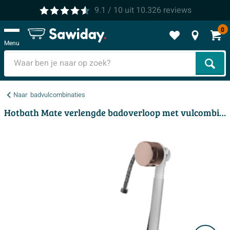
9.1
/ 10
uit
10.326
reviews
0
Menu
Zoek
Naar
badvulcombinaties
Hotbath Mate verlengde badoverloop met vulcombinatie koper geborsteld PVD