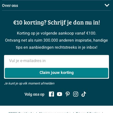
Doe de offerte check
Complete badkamers
Over ons
Bezorgen / afhalen
3D tekening maken
Complete toiletruimtes
Showrooms
Annuleren / retour
Advies aan huis
Moodboards
€10 korting? Schrijf je dan nu in!
Over Sawiday
Garantie / klachten
Klustips
Binnenkijkers
Vacatures
Reviewbeleid
Korting op je volgende aankoop vanaf €100.
Klusadvies
Magazine
Sawiday PRO
Ontvang net als ruim 300.000 anderen inspiratie, handige
> Naar de klantenservice
#MySawiday
> Alle adviesmogelijkheden
BeCommerce
tips en aanbiedingen rechtstreeks in je inbox!
Samenwerken
> Naar inspiratie
E-mailadres
> Alles over showrooms
Claim jouw korting
Je kunt je op elk moment afmelden
Volg ons op