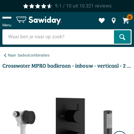
9.1
/ 10
uit
10.321
reviews
0
Menu
Zoek
Naar
badvulcombinaties
Crosswater MPRO badkraan - inbouw - verticaal - 2 functies - mat zwart