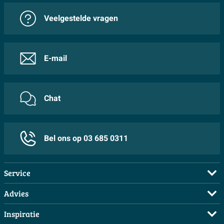
Veelgestelde vragen
E-mail
Chat
Bel ons op 03 685 0311
Service
Veelgestelde vragen
Advies
Bestellen
Maak een afspraak
Inspiratie
Betalen