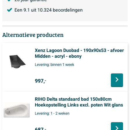
Een
9.1
uit
10.324
beoordelingen
Alternatieve producten
Xenz Lagoon Duobad - 190x90x53 - afvoer
Midden - acryl - ebony
Levering:
binnen 1 week
997,
-
RIHO Delta standaard bad 150x80cm
Hoekopstelling Links excl. poten Wit glans
Levering:
1 - 2 weken
687,
-