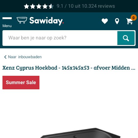
9.1
/ 10
uit
10.324
reviews
0
Menu
Zoek
Naar
inbouwbaden
Xenz Cyprus Hoekbad - 145x145x53 - afvoer Midden - acryl - ebony
Summer Sale