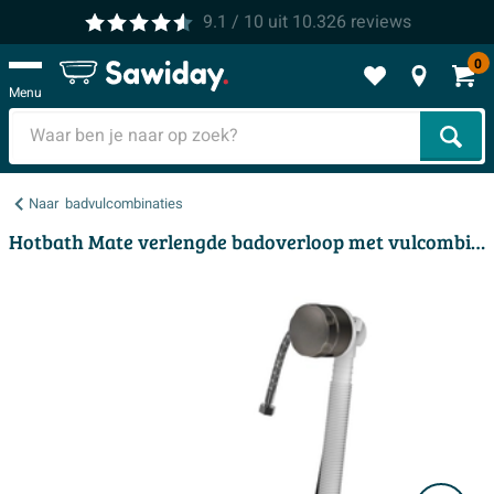
9.1
/ 10
uit
10.326
reviews
0
Menu
Zoek
Naar
badvulcombinaties
Hotbath Mate verlengde badoverloop met vulcombinatie ijzer verouderd