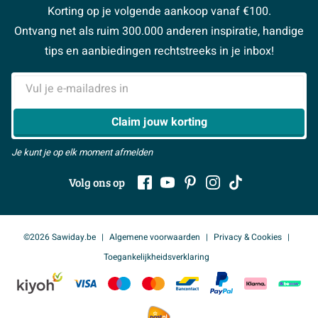
Vacatures
Reviewbeleid
Korting op je volgende aankoop vanaf €100.
Klusadvies
Magazine
Sawiday PRO
Ontvang net als ruim 300.000 anderen inspiratie, handige
> Naar de klantenservice
#MySawiday
> Alle adviesmogelijkheden
BeCommerce
tips en aanbiedingen rechtstreeks in je inbox!
Samenwerken
> Naar inspiratie
E-mailadres
> Alles over showrooms
Claim jouw korting
Je kunt je op elk moment afmelden
Volg ons op
©2026 Sawiday.be
Algemene voorwaarden
Privacy & Cookies
Toegankelijkheidsverklaring