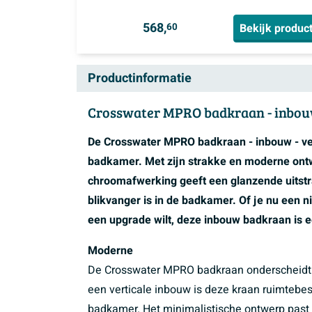
568,
Bekijk produc
60
Productinformatie
Crosswater MPRO badkraan - inbouw
De Crosswater MPRO badkraan - inbouw - ver
badkamer. Met zijn strakke en moderne ontwe
chroomafwerking geeft een glanzende uitstra
blikvanger is in de badkamer. Of je nu een
een upgrade wilt, deze inbouw badkraan is 
Moderne
De Crosswater MPRO badkraan onderscheidt zi
een verticale inbouw is deze kraan ruimtebes
badkamer. Het minimalistische ontwerp past p