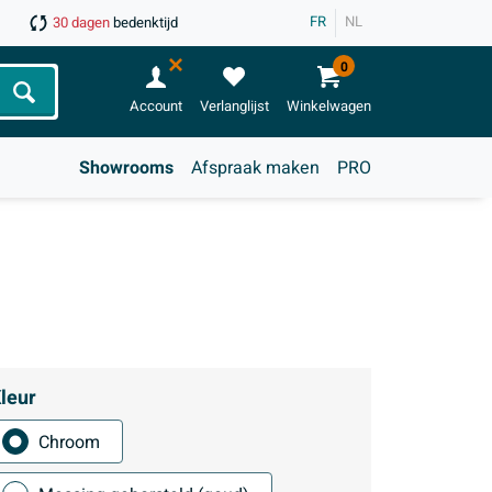
FR
NL
30 dagen
bedenktijd
0
Zoeken
Account
Verlanglijst
Winkelwagen
Showrooms
Afspraak maken
PRO
leur
Chroom