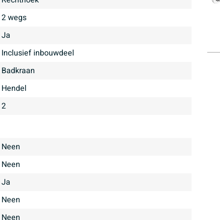
Rechthoek
2 wegs
ja
inclusief inbouwdeel
Badkraan
Hendel
2
Neen
Neen
Ja
Neen
Neen