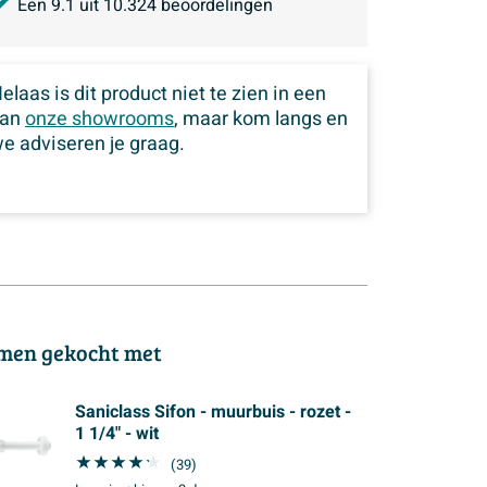
Een
9.1
uit
10.324
beoordelingen
elaas is dit product niet te zien in een
van
onze showrooms
, maar kom langs en
e adviseren je graag.
men gekocht met
Saniclass Sifon - muurbuis - rozet -
1 1/4" - wit
(39)