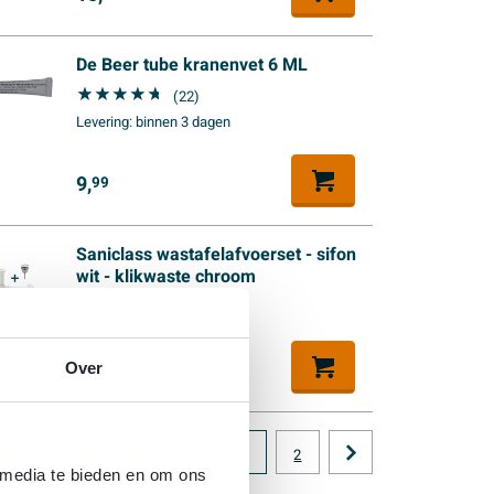
De Beer tube kranenvet 6 ML
(22)
Levering:
binnen 3 dagen
9,
99
Saniclass wastafelafvoerset - sifon
wit - klikwaste chroom
Levering:
binnen 3 dagen
37,
99
Over
1
2
 media te bieden en om ons