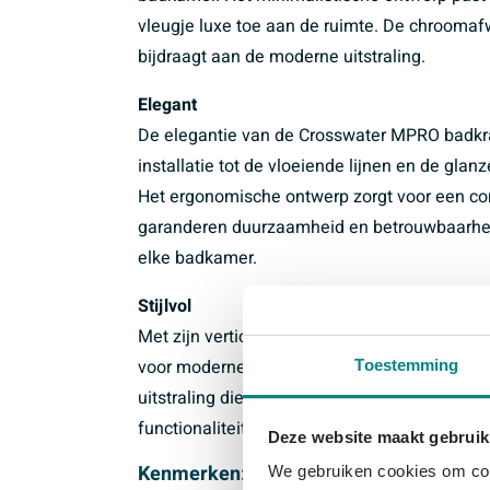
vleugje luxe toe aan de ruimte. De chroomafw
bijdraagt aan de moderne uitstraling.
Elegant
De elegantie van de Crosswater MPRO badkraan
installatie tot de vloeiende lijnen en de gla
Het ergonomische ontwerp zorgt voor een co
garanderen duurzaamheid en betrouwbaarheid
elke badkamer.
Stijlvol
Met zijn verticale inbouw en chroomafwerkin
voor moderne badkamers. Het slanke ontwerp 
Toestemming
uitstraling die perfect past bij een minimalis
functionaliteit en is een essentieel element
Deze website maakt gebruik
Kenmerken:
We gebruiken cookies om cont