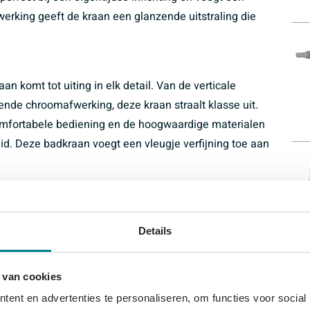
erking geeft de kraan een glanzende uitstraling die
 komt tot uiting in elk detail. Van de verticale
nzende chroomafwerking, deze kraan straalt klasse uit.
mfortabele bediening en de hoogwaardige materialen
. Deze badkraan voegt een vleugje verfijning toe aan
g is de Crosswater MPRO badkraan een stijlvolle keuze
en de strakke lijnen creëren een eigentijdse
Details
tische inrichting. Deze kraan combineert stijl met
 voor een luxe badkamerbeleving.
 van cookies
ent en advertenties te personaliseren, om functies voor social