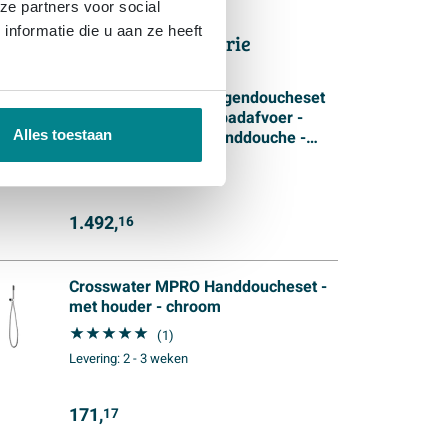
ze partners voor social
nformatie die u aan ze heeft
dere producten in deze serie
Crosswater MPRO Regendoucheset
inbouw - 2 hendels - badafvoer -
Alles toestaan
30cm douchekop - handdouche -
glijstang - wandarm - chroom
Levering:
2 - 3 weken
1.492,
16
Crosswater MPRO Handdoucheset -
met houder - chroom
(1)
Levering:
2 - 3 weken
171,
17