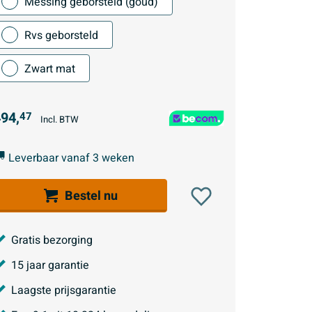
Messing geborsteld (goud)
Rvs geborsteld
Zwart mat
94,
47
Incl. BTW
Leverbaar vanaf 3 weken
Bestel nu
Gratis bezorging
15 jaar garantie
Laagste prijsgarantie