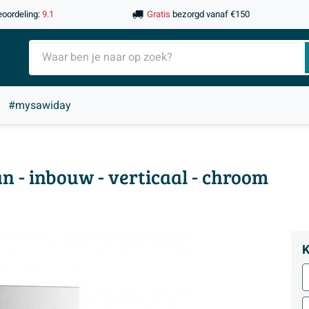
eoordeling:
9.1
Gratis
bezorgd vanaf €150
#mysawiday
- inbouw - verticaal - chroom
K