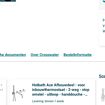
H
w
che documenten
Over Crosswater
Bestelinformatie
Sa
 -
Hotbath Ace Afbouwdeel - voor
 -
inbouwthermostaat - 2-weg - stop
omstel - uitloop - handdouche -
doucheslang - Chroom
Levering:
binnen 1 week