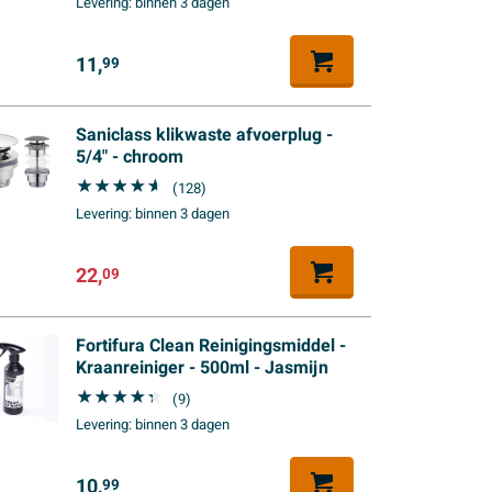
Levering:
binnen 3 dagen
11,
99
Saniclass klikwaste afvoerplug -
5/4" - chroom
(128)
Levering:
binnen 3 dagen
22,
09
Fortifura Clean Reinigingsmiddel -
Kraanreiniger - 500ml - Jasmijn
(9)
Levering:
binnen 3 dagen
10,
99