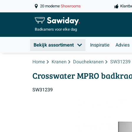
20 moderne
Showrooms
Klantb
Badkamers
voor elke dag
Bekijk assortiment
Inspiratie
Advies
Home
Kranen
Douchekranen
SW31239
Crosswater MPRO badkraan 
SW31239