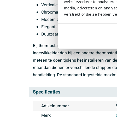
websiteverkeer te analyseren
Verticale inbouw
media, adverteren en analys
Chroomafwerking
verstrekt of die ze hebben v
Modern design
Elegant en stijlvol
Duurzaam en betrouwbaar
Bij thermostatische kranen van Crosswater i
ingewikkelder dan bij een andere thermostati
meteen te doen tijdens het installeren van d
maar dan dienen er verschillende stappen do
handleiding. De standaard ingestelde maxim
Specificaties
Artikelnummer
Merk