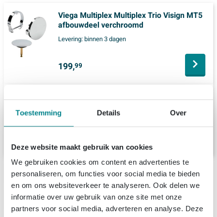
Viega Multiplex Multiplex Trio Visign MT5
afbouwdeel verchroomd
Levering:
binnen 3 dagen
199,
99
Bette Badwaste M5 Chroom
Levering:
2 - 3 weken
Toestemming
Details
Over
185,
99
Deze website maakt gebruik van cookies
We gebruiken cookies om content en advertenties te
Productinformatie
personaliseren, om functies voor social media te bieden
en om ons websiteverkeer te analyseren. Ook delen we
Bette Silhouette af en overloopgarnituur
informatie over uw gebruik van onze site met onze
Specificaties
Multiplex M5 verlengde uitvoering t.b.v.
partners voor social media, adverteren en analyse. Deze