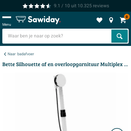
9.1
/ 10
uit
10.325
reviews
0
Menu
Zoek
Naar
badafvoer
Bette Silhouette af en overloopgarnituur Multiplex M5 verlengde uitvoering t.b.v. Silhouette chroom