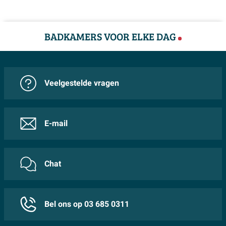
of afwerken met badpanelen, waardoor je een
naadloze, opgeruimde look creëert. Dankzij de neutrale
BADKAMERS VOOR ELKE DAG
vorm is het bad zowel in een compacte stadsbadkamer
als in een ruimere spa-achtige ruimte goed tot zijn recht
te laten komen. Zo hou je maximale vrijheid om de rest
van je sanitair en accessoires in jouw eigen stijl te
Veelgestelde vragen
kiezen.
Kenmerken:
E-mail
Rechthoekig inbouwbad van 180x80x41 cm: ideaal
formaat voor comfortabel liggen en douchen.
Gemaakt van 3 mm dik plaatstaal met duurzame
Chat
emaillelaag voor een lange levensduur.
Hoogglans witte afwerking die tijdloos is en met
elke badkamerstijl te combineren valt.
Bel ons op 03 685 0311
Steile zijwanden en vlakke bodem voor een royale