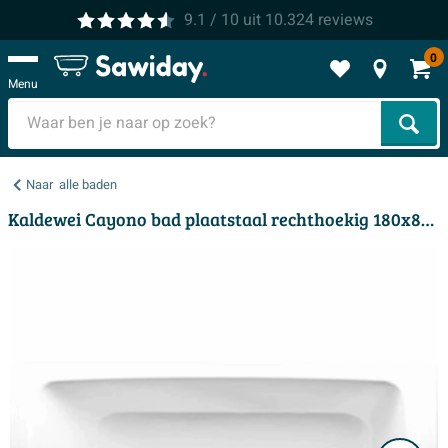
9.1
/ 10
uit
10.324
reviews
0
Menu
Zoek
Naar
alle baden
Kaldewei Cayono bad plaatstaal rechthoekig 180x80x41cm wit