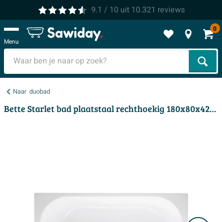
9.1
/ 10
uit
10.321
reviews
0
Menu
Zoek
Naar
duobad
Bette Starlet bad plaatstaal rechthoekig 180x80x42cm wit