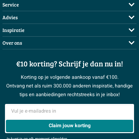
Service
droombadkamer compleet met dit stijlvolle product en
ervaar zelf de kwaliteit.
Veelgestelde vragen
Advies
Bestellen
Maak een afspraak
Inspiratie
Betalen
Doe de offerte check
Complete badkamers
Over ons
Bezorgen / afhalen
3D tekening maken
Complete toiletruimtes
Showrooms
Annuleren / retour
Advies aan huis
Moodboards
€10 korting? Schrijf je dan nu in!
Over Sawiday
Garantie / klachten
Klustips
Binnenkijkers
Vacatures
Reviewbeleid
Korting op je volgende aankoop vanaf €100.
Klusadvies
Magazine
Sawiday PRO
Ontvang net als ruim 300.000 anderen inspiratie, handige
> Naar de klantenservice
#MySawiday
> Alle adviesmogelijkheden
BeCommerce
tips en aanbiedingen rechtstreeks in je inbox!
Samenwerken
> Naar inspiratie
E-mailadres
> Alles over showrooms
Claim jouw korting
Je kunt je op elk moment afmelden