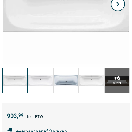
+6
Meer
903,
99
Incl. BTW
Leverbaar vanaf 3 weken