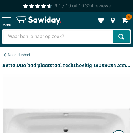
9.1
/ 10
uit
10.324
reviews
0
Menu
Zoek
Naar
duobad
Bette Duo bad plaatstaal rechthoekig 180x80x42cm wit